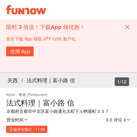
限时 3 倍送！下载App 领优惠！
首次下载 App 领取 JPY 1200 新户礼
使用 App
关西
/
法式料理｜富小路 信
1/12
Kyoto
·
餐廳 (Restaurant)
法式料理｜富小路 信
京都府京都市中京区富小路通丸太町下ル桝屋町３３７
营业时间
0.0
·
评论 0
最早可预订：11:30