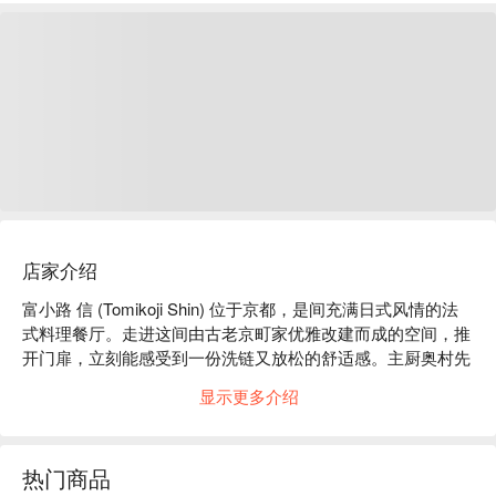
店家介绍
富小路 信 (Tomikoji Shin) 位于京都，是间充满日式风情的法
式料理餐厅。走进这间由古老京町家优雅改建而成的空间，推
开门扉，立刻能感受到一份洗链又放松的舒适感。主厨奥村先
生以真挚的心意，致力于为每位宾客献上惊喜与美味。餐厅的
显示更多介绍
最大特色，就是巧妙地将京都园部町每日清晨新鲜采摘的蔬菜
融入法式料理中，端出色彩缤纷、充满活力的季节菜肴。主厨
运用精湛的烹饪技巧，最大限度地提升食材的天然风味，让每
热门商品
一道菜都随着四季流转呈现出不同的色彩与香气，带来一场视