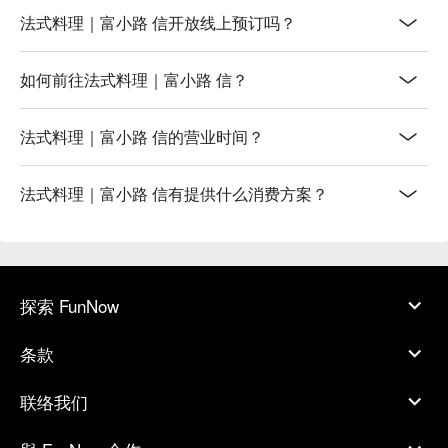
在 Google 获得高分好评的富小路 信，是许多京都饕客与自由
法式料理｜富小路 信开放线上预订吗？
行旅客口耳相传的美味首选！不少人分享，这里非常适合与闺
蜜们来场质感满分的女子会。京町家改造的环境本身就让人感
如何前往法式料理｜富小路 信？
到放松，加上餐点处处展现京都的雅致，每一道菜都是视觉上
的享受，色彩缤纷、摆盘精美。顾客们特别赞赏主厨运用当地
契约农家新鲜直送的当季蔬菜，创作出对身体友善的法式料
法式料理｜富小路 信的营业时间？
理，不仅美味，份量也相当足够，CP 值非常高。像是那道充
满玩心的「鲷鱼烧风鲜鱼派」、入口即化的「牛菲力牛排」，
法式料理｜富小路 信有提供什么消费方案？
都让大家惊艳不已，纷纷表示「为了这些特色菜，真的值得特
地来京都一趟！」而且餐厅氛围温暖不拘束，让人能轻松自在
地享受一流美食，许多人吃过都成为忠实顾客，期待下次再
访。

【更多推荐】

探索 FunNow
「富小路 信」不只提供美味佳肴，地理位置也十分便利，从
京都地下铁乌丸线「丸太町站」步行约 5 分钟，或京阪鸭东线
「神宫丸太町站」步行约 7 分钟即可抵达，即使是第一次来京
条款
都自由行也不怕迷路！餐厅坐落在富小路通上，周围环境清
幽，与京都御所仅咫尺之遥，很适合在参观完古迹后，来此享
联络我们
用一顿精致的法式午餐或晚餐。这里的京町家空间设计，完美
融合了传统日式美学与现代法式优雅，提供多间精致的私人包