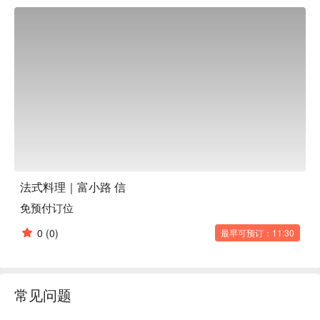
觉与味觉的双重飨宴。无论是想与重要的人共度一个优雅浪漫
的亲密夜晚，或是与朋友轻松聚餐、开心地举办女子会、庆祝
生日或周年纪念日，这里都能提供完美的氛围。来富小路 
信，沉浸在这舒适的空间里，让自己享受片刻的奢华体验吧！

【招牌菜色】

八木农园山羊牛奶玻璃杯沙拉：这道宛如艺术品的开胃菜，底
部是浓郁的山羊奶酪，上层铺满菠菜与麻油泥，最后点缀晶莹
的鲑鱼卵。建议搅拌后享用，多层次的风味与惊喜口感，绝对
让人眼睛为之一亮。

鲷鱼烧风鲜鱼派：创意十足的招牌菜！将鲜美的赤穗鲷鱼肉，
巧妙地以酥皮包裹，外型酷似可爱的鲷鱼烧。搭配香气浓郁的
法式浓虾酱，每一口都是海鲜的极致鲜甜与酥皮的完美结合，
法式料理｜富小路 信
视觉与味觉都充满乐趣。

免预付订位
群马县产交配牛菲力牛排：选用上等群马县交配牛菲力，以完
美火候香煎，肉质细嫩到令人感动。搭配主厨亲自挑选的柿子
0
(0)
最早可预订：11:30
天妇罗和特制红酒酱汁，将日式风味与法式精髓融合，是道令
人回味无穷的主菜。

现烤可丽露：饭后甜点不可错过！外皮焦香酥脆、内馅湿润弹
牙的现烤可丽露。没有浓厚的酒味，呈现最纯粹的蛋奶香与焦
常见问题
糖风味，温热上桌，为您的美食之旅画下甜蜜句点。

【口碑好评】
