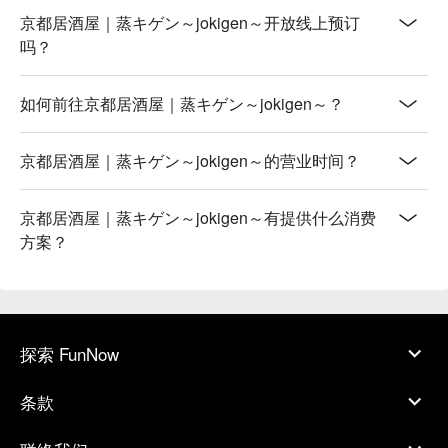
只食物好吃，价格更是让人惊喜连连，难怪能让顾客每次来都
京都居酒屋｜蒸キゲン～jokigen～开放线上预订
开开心心，心满意足地离开。来京都想吃得过瘾又不伤荷包，
吗？
蒸キゲン绝对是你的口袋名单！

【更多推荐】

如何前往京都居酒屋｜蒸キゲン～jokigen～？
蒸キゲン不只餐点美味，地理位置也超级方便，从地铁东西线
乌丸御池站走路只要2分钟，就在热门景点新风馆旁边，逛街
完想找个地方饱餐一顿或小酌几杯都超适合！就算从四条乌丸
京都居酒屋｜蒸キゲン～jokigen～的营业时间？
站走过来也只要12分钟。这里不仅有轻松的用餐氛围，还有提
供最多10人的包厢，不管是情侣约会、朋友聚餐还是家庭旅
京都居酒屋｜蒸キゲン～jokigen～有提供什么消费
行，都能找到最舒适的位子。而且一楼全面禁烟，二楼虽然可
方案？
吸食加热式烟品，但也有独立吸烟区，让大家都能自在享受美
食。下次来京都，就让蒸キゲン～jokigen～的美食为你的旅程
增添更多美好回忆吧！立即透过FunNow预订，轻松省下排
队、打电话的时间，让你的自由行更Chill更享受！
探索 FunNow
条款