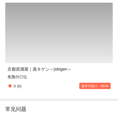
个地方放松享受美食，蒸キゲン绝对是你会爱上的好选择！

【招牌菜色】

蒸キゲンの美味料理多到数不清，但以下这几道你绝对不能错
过：

自家制手工烧卖：店里每天新鲜现包，颗颗饱满、扎实又多
汁，重点是一个只要99日圆起，CP值爆表，好吃到让你回台
湾还想念！

京风蔬菜卷蒸：这道是他们的独家特色！用只有这里才吃得到
的京都风味沾酱，搭配精心制作的蔬菜卷蒸，口感清爽，鲜甜
回甘，是味蕾的一大享受。

市场直送鲜甜海鲜：每天从京都市场严选直送最新鲜的海产，
无论是刺身还是烧烤，都能品尝到海洋最纯粹的鲜甜，绝对是
京都居酒屋｜蒸キゲン～jokigen～
海鲜控的天堂。

免预付订位
超值人气饮品：如果你想小酌一杯，这里有生啤酒只要299日
圆，柠檬沙瓦和Highball更只要199日圆起！这么佛心的价格，
0
(0)
最早可预订：08/08
完全可以轻松畅饮，为旅程划下完美句点。

【口碑好评】

蒸キゲン在Google上可是拥有4.6颗星的高评价，累积了78则
真实好评！许多来过的客人都对他们赞不绝口，其中最常被提
常见问题
到的就是「烧卖的CP值高到吓人！」大家都很惊讶用这么实
惠的价格，就能吃到如此美味又份量十足的手工烧卖。这里不