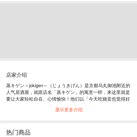
店家介绍
蒸キゲン～jokigen～（じょうきげん）是京都乌丸御池附近的
人气居酒屋，就跟店名「蒸キゲン」的寓意一样，来这里就是
要让大家轻松自在、心情愉快！他们以「今天吃烧卖也觉得好
幸福，不知不觉就开心地笑出来」为开店宗旨，希望能成为一
显示更多介绍
间让你想随时光顾，每次来都能带着好心情离开的店。这里主
打温暖人心的蒸物料理，尤其是每日店内手工制作的招牌烧
卖，还有用独门京风高汤烹煮的精致蔬菜卷蒸，每一口都能感
热门商品
受到满满的幸福感与职人坚持的好品质。来到京都旅行，想找