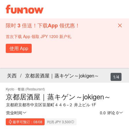
限时 3 倍送！下载App 领优惠！
首次下载 App 领取 JPY 1200 新户礼
使用 App
关西
/
京都居酒屋｜蒸キゲン～jokigen～
1/4
Kyoto
·
餐廳 (Restaurant)
京都居酒屋｜蒸キゲン～jokigen～
京都府京都市中京区笹屋町４４６−２ 井上ビル 1F
营业时间
0.0
·
评论 0
最早可预订：08/08
均消 JPY 3,500