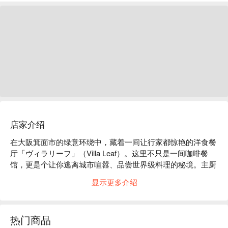
店家介绍
在大阪箕面市的绿意环绕中，藏着一间让行家都惊艳的洋食餐
厅「ヴィラリーフ」（Villa Leaf）。这里不只是一间咖啡餐
馆，更是个让你逃离城市喧嚣、品尝世界级料理的秘境。主厨
大有来头，不仅在日本各大饭店磨练厨艺，更曾担任罗马尼亚
显示更多介绍
日本大使馆的主厨，将国际级的烹饪技艺与独特创意完美结
合，打造出一道道令人难忘的味蕾飨宴，绝对是来大阪自由行
不可错过的美食体验。

热门商品
【招牌菜色】
