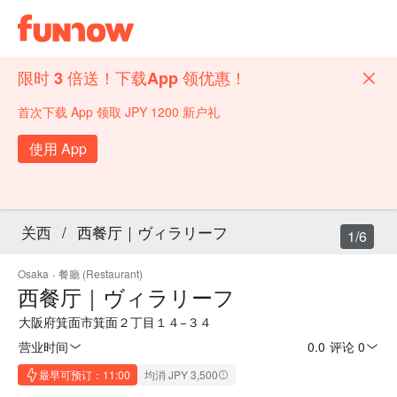
限时 3 倍送！下载App 领优惠！
首次下载 App 领取 JPY 1200 新户礼
使用 App
关西
/
西餐厅｜ヴィラリーフ
1/6
Osaka
·
餐廳 (Restaurant)
西餐厅｜ヴィラリーフ
大阪府箕面市箕面２丁目１４−３４
营业时间
0.0
·
评论 0
最早可预订：11:00
均消 JPY 3,500