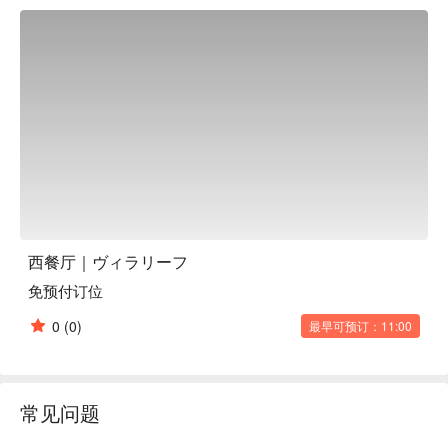
枫糖腌制鲑鱼：主厨以精湛手法将鲑鱼浸润枫糖，味道层次丰
富，口感细致，海洋的鲜美与枫糖的甜香交织出独特风味，是
味蕾的一大享受。

三河猪肉卷：严选日本当地优质三河猪肉，透过独家烹调方
式，每一口都多汁软嫩，香气扑鼻，带来满满的幸福感。

炉烤加拿大横膈膜牛排：精选加拿大顶级横膈膜牛肉，以恰到
好处的火候炉烤，外皮焦香、肉质软嫩，原汁原味呈现牛肉的
极致美味，是老饕们的必点。

手作甜点与特调饮品：用餐尾声别忘了来份自家制甜点、搭配
七款精选茶品或独家原创咖啡，为这趟美食之旅划下完美的句
点。

【更多推荐】

西餐厅｜ヴィラリーフ
Villa Leaf 不只料理精采，用餐环境也超级加分！这里提供能欣
免预付订位
赏窗外绿意的沙发座位，慵懒舒适，最适合约会或闺蜜聚会。
如果你是一个人来，或是想找个地方处理公事，也有附插座的
0
(0)
最早可预订：11:00
餐桌区，贴心满足你的各种需求。餐厅位置也很便利，从阪急
电车箕面线的「箕面站」就能轻松抵达，无论是独自用餐、情
侣约会、姊妹淘聚会，甚至是小型家庭庆祝，这里都能成为你
旅途中的美好记忆。赶快使用 FunNow 预订座位，免去排队等
常见问题
待和打电话的麻烦，为你的日本自由行省下更多宝贵时间！