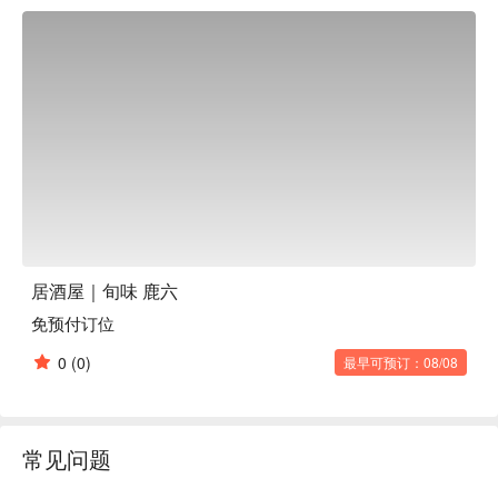
【招牌菜色】

最强的厚烧玉子：承载创业以来传统风味，口感蓬松、温润细
致，高汤的鲜甜令人难忘，是老顾客必点心头好。

炙烧乌贼：来到函馆必尝！这道华丽摆盘的料理，将新鲜乌贼
炙烧后香气四溢，口感Q弹鲜甜，是视觉与味觉的双重飨宴。

炙烧鹿肉腿：严选高品质鹿肉，巧妙炙烤后外皮焦香，肉质软
嫩多汁，风味独特却清爽，是喜爱特色料理的你必点美味。

【口碑好评】

自2003年开幕以来，旬味 鹿六一直深受函馆当地居民与各地
旅客的推崇。许多饕客都称赞这里氛围友善轻松，是个能自在
享受美食与美好对话的好地方。店家用心经营，让每位来访的
客人都感受到宾至如归的温馨。

居酒屋｜旬味 鹿六
【更多推荐】

免预付订位
旬味 鹿六交通便利，从函馆市电「五棱郭公园前駅」徒步仅
需两分钟，吃饱还能顺道去五棱郭公园散步，行程安排超完
0
(0)
最早可预订：08/08
美！店内多达80至120席座位，皆为日式堀り炬燵席，让双脚
能伸展，用餐更自在舒适。无论情侣约会、朋友小聚，或商务
宴请需要隐密空间，这里有吧台座及独立包厢可选，满足各种
需求。下次到函馆，想找地方好好吃顿饭，或体验当地特色美
常见问题
食，就别再犹豫了，打开 FunNow，轻松预订「旬味 鹿六」，
免排队、免打电话，省下宝贵的旅游时间，立即享受你的北海