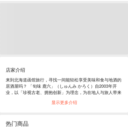
店家介绍
来到北海道函馆旅行，寻找一间能轻松享受美味和食与地酒的
居酒屋吗？ 「旬味 鹿六」（しゅんみ かろく）自2003年开
业，以「珍视古老、拥抱创新」为理念，为在地人与旅人带来
「能轻松品尝美味和食」的极致体验。这里每日精进料理，从
显示更多介绍
摆盘吸睛的招牌炙烧乌贼、当季新鲜海产，到高品质鹿肉料
理，搭配函馆在地清酒等超过百种酒菜选择，满足你的味蕾。
无论是日常小酌、三五好友聚餐，还是商务宴请、送往迎来，
热门商品
旬味 鹿六都能提供完美用餐体验。
