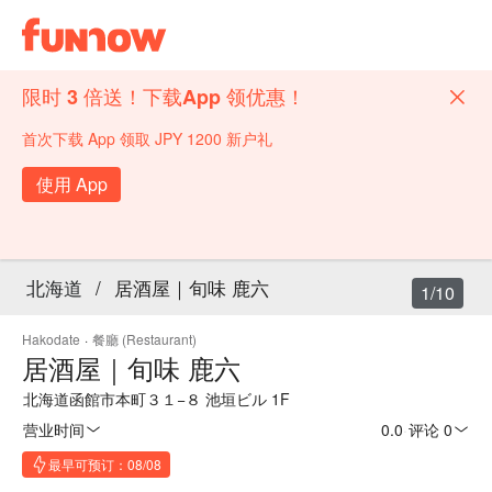
限时 3 倍送！下载App 领优惠！
首次下载 App 领取 JPY 1200 新户礼
使用 App
北海道
/
居酒屋｜旬味 鹿六
1/10
Hakodate
·
餐廳 (Restaurant)
居酒屋｜旬味 鹿六
北海道函館市本町３１−８ 池垣ビル 1F
营业时间
0.0
·
评论 0
最早可预订：08/08