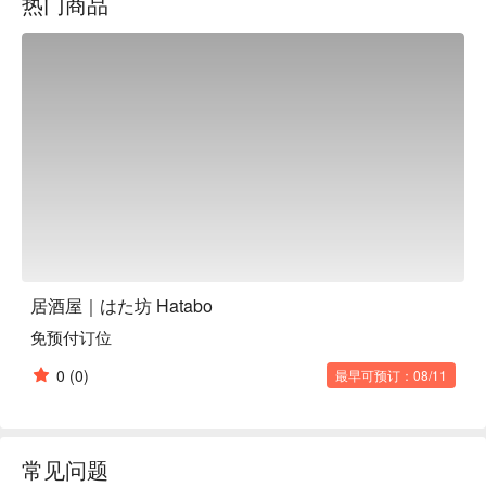
热门商品
不能少，坚持用备长炭细心烤制，香气四溢、口感Juicy。除
了这些经典，你还能尝到新鲜马肉刺身、生鱼片，以及菜单上
没有的每日限定隐藏料理，保证每次来都有惊喜，让你一试成
主顾！

【招牌菜色】

特色关东煮：用昆布、柴鱼、鲭鱼、飞鱼熬煮的独门高汤，让
每一口食材都吸饱鲜甜精华，暖心又暖胃，是品尝日式汤头艺
术的绝佳选择。

招牌zangi（炸鸡）：精选鸡肉以特制酱汁费时一天半入味，
炸至金黄酥脆，内里却是惊人的软嫩多汁，一口咬下满是幸福
感，绝对是下酒的最佳拍档！

备长炭串烧：严选新鲜食材，以备长炭精准火候慢烤，外皮焦
香、肉质软嫩，锁住食材原汁原味，无论是鸡肉、海鲜或蔬
居酒屋｜はた坊 Hatabo
菜，都能烤出令人惊艳的美味。

免预付订位
新鲜马肉刺身：想尝点北海道特色？滑嫩细致的马肉刺身绝对
让你惊艳，搭配特制酱料，口感独特又清爽，是老饕们的必点
0
(0)
最早可预订：08/11
美味！

【口碑好评】

居酒屋 はた坊在Google上拥有4.3颗星的高评价，累积超过76
则真实评论，许多旅客都大赞这里的餐点品质一流，尤其是关
常见问题
东煮、炸鸡和串烧更是好评不断！客人都说店家营造的氛围非