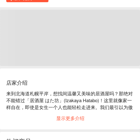
店家介绍
来到北海道札幌平岸，想找间温馨又美味的居酒屋吗？那绝对
不能错过「居酒屋 はた坊」(Izakaya Hatabo)！这里就像家一
样自在，即使是女生一个人也能轻松走进来。我们最引以为傲
的就是特色关东煮，汤头可是用昆布、柴鱼、鲭鱼、飞鱼等精
显示更多介绍
心熬煮的特制高汤，每一口都充满海洋鲜味。还有招牌炸鸡
「zangi」，独家酱料腌渍足足一天半，炸得外酥内嫩、汁多
味美，光想就流口水！当然，北海道札幌居酒屋必吃的串烧也