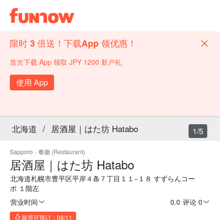
限时 3 倍送！下载App 领优惠！
首次下载 App 领取 JPY 1200 新户礼
使用 App
北海道
/
居酒屋｜はた坊 Hatabo
1/5
Sapporo
·
餐廳 (Restaurant)
居酒屋｜はた坊 Hatabo
北海道札幌市豊平区平岸４条７丁目１１−１８ すずらんコー
ポ １階左
营业时间
0.0
·
评论 0
最早可预订：08/11