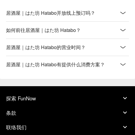
常温馨自在，无论是朋友聚餐、情侣约会，甚至是下班后想一
个人小酌一杯，都能找到属于自己的舒适角落。老板与员工热
居酒屋｜はた坊 Hatabo开放线上预订吗？
情友善，让人在异乡也能感受到宾至如归的亲切感，是札幌平
岸地区值得一访的口袋名单！

如何前往居酒屋｜はた坊 Hatabo？
【更多推荐】

「居酒屋 はた坊」地理位置超方便，从札幌地下铁南北线的
「平岸站」走路只要7分钟就能抵达，玩了一天也不怕舟车劳
居酒屋｜はた坊 Hatabo的营业时间？
顿。店内有吧台座和榻榻米座位区，无论你是想享受一个人的
微醺时光，或是跟三五好友、情侣夫妇一起热闹用餐都没问
居酒屋｜はた坊 Hatabo有提供什么消费方案？
题。这里除了有丰富的餐点选择，还特别准备了北海道当地清
酒、自制梅酒和咖啡烧酒，让不爱传统烧酒的女性朋友也能开
心畅饮。下次来札幌自由行，想找间有特色、有温度的札幌平
岸美食，立刻使用FunNow预订「居酒屋 はた坊」，免排队、
免打电话，省下宝贵的旅游时间，轻松享受北海道道地美味！
探索 FunNow
条款
联络我们