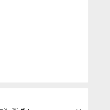
一道都充满巧思，不只卖相好，口味也超乎期
都是跟亲朋好友一起开心畅饮时的最佳拍档，轻
颗星的高评价，许多去过的客人都对它赞不绝口！大家
小酌一杯」。而且连一开始的「开胃小点（お通
超有特色又和谐」。主菜更是「美味到让人惊
真心值得五星好评！

 ここのつ」绝对是你的好选择！它交通无敌方
合跟朋友小酌谈心，温馨的氛围也很适合一个人
像去朋友家作客一样自在！赶快打开FunNow
打电话，轻松省下宝贵的旅游时间，北海道之旅马
u开放线上预订吗？