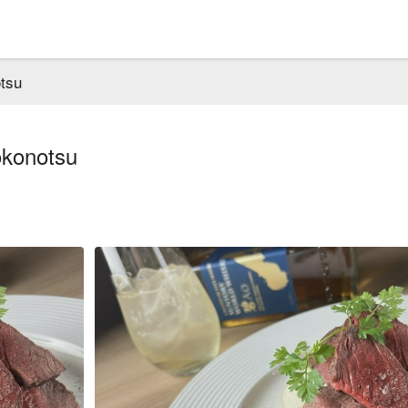
su
notsu