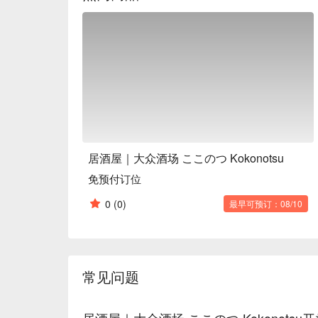
创意小钵料理：主厨精心设计的各式特色小点，每
待，特别适合搭配美酒，让味蕾不断有惊喜。

居酒屋定番下酒菜：从经典炸物到清爽渍物，这些
松搭出你的专属小酌套餐。

【口碑好评】

「大众酒场 ここのつ」在Google上拥有4.6
特别提到，这里的氛围「安静舒适，很适合悠闲地
し）都超级好吃，像是优格配上鱼浆腌渍物，味道
艳」，就算有些小缺点也完全被食物的美味盖过，
【更多推荐】

居酒屋｜大众酒场 ここのつ Kokonotsu
想在札幌的夜晚找个地方放松一下？ 「大众酒场
免预付订位
便，就在薄野站旁，走路几分钟就到。这里不只适
来享受美食美酒，感受最道地的日式居酒屋风情，就
0
(0)
最早可预订：08/10
预订「大众酒场 ここのつ」的座位，免排队、免
上升级！
常见问题
居酒屋｜大众酒场 ここのつ Kokonots