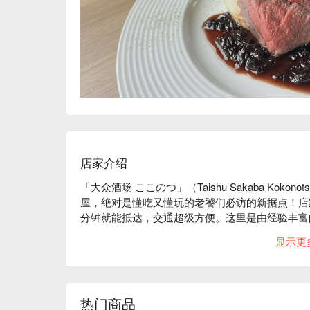
店家介绍
「大众酒场 ここのつ」（Taishu Sakaba Ko
屋，绝对是懂吃又懂玩的老饕们必访的新据点！店
分钟就能抵达，交通超级方便。这里是由经验丰富
讲究。除了提供精心设计的原创料理，每一道都超
显示更
氛围，让每次光临的客人都想再来。主厨的私房招
过的必点好料喔！

【招牌菜色】

烤虾夷鹿大腿肉：这道是主厨的得意之作，精选北
热门商品
多汁，风味独特，绝对是店内必点的招牌菜。
