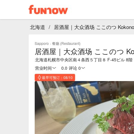
北海道
/
居酒屋｜大众酒场 ここのつ Kokonot
Sapporo
·
餐廳 (Restaurant)
居酒屋｜大众酒场 ここのつ Koko
北海道札幌市中央区南４条西５丁目８ F-45ビル 8階
营业时间
0.0
·
评论 0
最早可预订：08/10