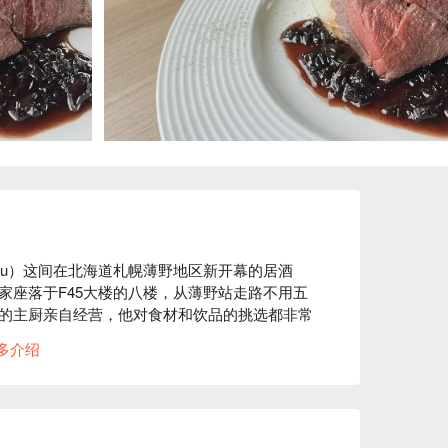
konotsu）这间在北海道札幌薄野地区新开幕的居酒
家座落于F45大楼的八楼，从薄野站走路不用五
的主厨亲自经营，他对食材和饮品的挑选都非常
适合配酒，还有温馨到让你感觉像回到家一样的
多介绍
牌菜「烤虾夷鹿大腿肉」更是来这里绝对不能错
海道特有的虾夷鹿肉，经过专业烹调，肉质软嫩