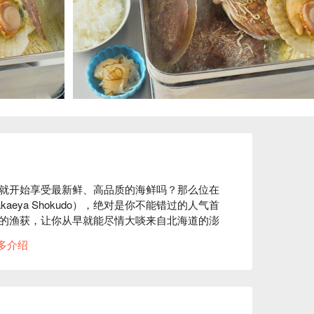
就开始享受最新鲜、高品质的海鲜吗？那么位在
eya Shokudo），绝对是你不能错过的人气首
的渔获，让你从早就能尽情大啖来自北海道的澎
多介绍
极致鲜甜？这里让你大啖北海道的海洋霸主！

华在口中爆发。

住食材原味，香气扑鼻，暖心又暖胃。

和螺肉等，堆叠出视觉与味觉的双重飨宴。
