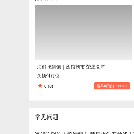
【口碑好评】

许多旅客都提到，这里不只海鲜料理超级美味，店
味无穷，海鲜丼选择多到让人想每天来一碗，还有
家！

【更多推荐】

交通位置超级棒，从JR函馆站或函馆站前电车站走
厅就在热闹的函馆朝市内，吃饱喝足后，还可以顺
畅。这里总共有多达120个座位，无论是自己来
犹未尽想把函馆的美味带回家？店内也贴心设置了
下次来函馆自由行，想要大口品尝最新鲜、最澎湃
海鲜吃到饱｜函馆朝市 荣屋食堂
FunNow轻松预订【海鲜吃到饱｜栄屋食堂】，
免预付订位
函馆之旅更加完美！
0
(0)
最早可预订：08/07
常见问题
海鲜吃到饱｜函馆朝市 荣屋食堂开放线上