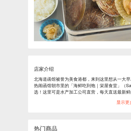
店家介绍
北海道函馆被誉为美食港都，来到这里想从一大早
热闹函馆朝市里的「海鲜吃到饱｜栄屋食堂」（Saka
选！这里可是水产加工公司直营，每天直送最新鲜
湃海味，品尝到最自信的鲜甜与品质。

显示更
【招牌菜色】

三大蟹吃到饱：想一次品尝帝王蟹、雪蟹、毛蟹的
鲜活生蚝：饱满多汁的活跳跳生蚝，感受大海的精
90分钟罐烤吃到饱：多种海鲜用特制罐烤，完整锁
热门商品
特选海鲜丼：满满的海胆、鲑鱼卵、干贝、北寄贝