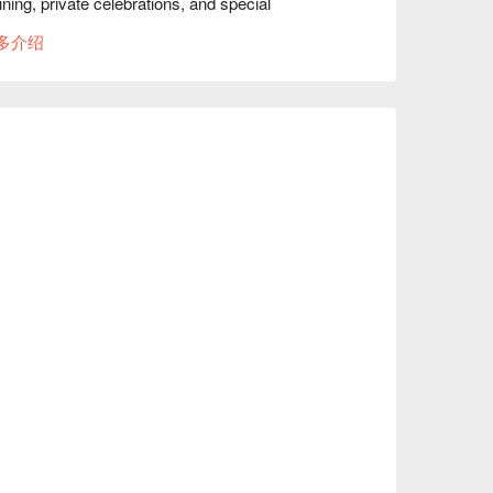
ning, private celebrations, and special 
多介绍