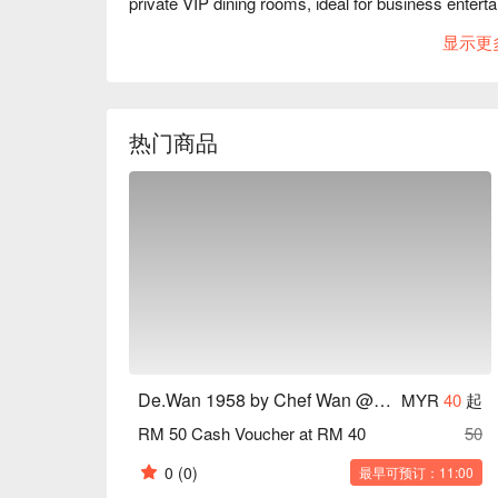
private VIP dining rooms, ideal for business entertai
occasions.
显示更
热门商品
De.Wan 1958 by Chef Wan @ TRX
MYR
40
起
RM 50 Cash Voucher at RM 40
50
0
(0)
最早可预订：11:00