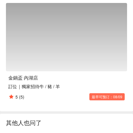
在地人都超爱这里，原因只有一个：品质！金鍋盃主打经典的
台式火锅，汤底都采用天然食材长时间熬煮，风味浓郁。他们
家自制的沙茶酱更是传说级别的美味，菜单上全是顶级的肉品
和超新鲜的海鲜。此外，还有免费的柠檬水和蜂蜜水可以无限
续杯，清爽解腻。

⭐ Google 评分：4.7 / 2868 则评论

💁🏻 实用信息

人均消费：NT$ 800 - 1500 / 人

适合场景：朋友聚餐, 带毛孩出门

贴心提示：提供免费 Wi-Fi 和停车位。对宠物超级友好——店
金鍋盃 內湖店
家甚至为毛小孩提供专属餐点和独立的烹饪锅具！

訂位｜獨家招待牛 / 豬 / 羊
🍽️ 口碑必吃

5
(5)
最早可预订：08/09
招牌航空母舰双人套餐 | 超震撼的豪华海陆拼盘，份量十足，
最适合和朋友分享。

AA9+和牛牛小排 | 顶级油花分布，带来真正的入口即化体
验。

其他人也问了
安格斯无骨牛小排 | 经典部位，柔嫩度与牛肉风味完美平衡。

SRF极黑和牛霜降 | 顶级的美国和牛，涮煮后口感如黄油般丝