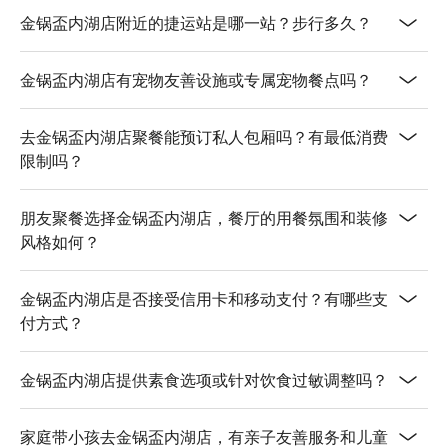
滑，超赞！

金锅盃内湖店附近的捷运站是哪一站？步行多久？
美国雪花牛 | 油花漂亮，下锅几秒即熟，风味浓郁。

金锅盃内湖店有宠物友善设施或专属宠物餐点吗？
💡 FunNow 懂吃笔记：本推荐由 AI 汇整网络热门口碑。（贴
心提醒：若包含酒精饮品，请理性饮酒｜过量饮酒，有害健
康）
去金锅盃内湖店聚餐能预订私人包厢吗？有最低消费
限制吗？
朋友聚餐选择金锅盃内湖店，餐厅的用餐氛围和装修
风格如何？
金锅盃内湖店是否接受信用卡和移动支付？有哪些支
付方式？
金锅盃内湖店提供素食选项或针对饮食过敏调整吗？
家庭带小孩去金锅盃内湖店，有亲子友善服务和儿童