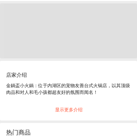
店家介绍
金鍋盃小火鍋：位于内湖区的宠物友善台式火锅店，以其顶级
肉品和对人和毛小孩都超友好的氛围而闻名！

一踏进金鍋盃小火鍋，就能感受到满满的活力！整体氛围轻
显示更多介绍
松、热闹又现代，搭配时髦的工业风装潢，空间宽敞而不做
作。尤其在用餐高峰期，这里总是充满能量，大家专注于美
食、好友相伴，当然也少不了你最爱的毛小孩！

热门商品