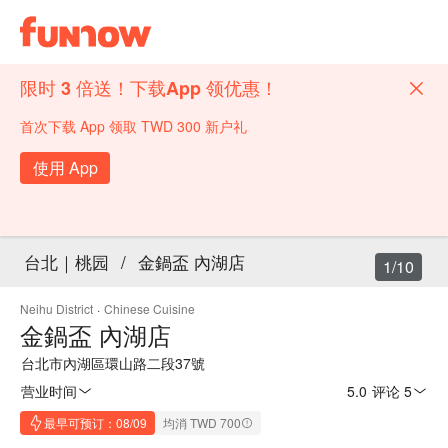
限时 3 倍送！下载App 领优惠！
首次下载 App 领取 TWD 300 新户礼
使用 App
台北｜桃园
/
金鍋盃 內湖店
1/10
Neihu District
·
Chinese Cuisine
金鍋盃 內湖店
台北市內湖區環山路二段37號
营业时间
5.0
·
评论 5
最早可预订：08/09
均消 TWD 700