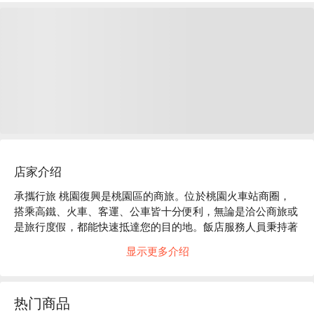
店家介绍
承攜行旅 桃園復興是桃園區的商旅。位於桃園火車站商圈，
搭乘高鐵、火車、客運、公車皆十分便利，無論是洽公商旅或
是旅行度假，都能快速抵達您的目的地。飯店服務人員秉持著
一期一會的服務熱誠，期待在您的旅途上添上一抹微笑。

显示更多介绍
承攜行旅 桃園復興評價：網友好評推薦

承攜行旅 桃園復興推薦：智能化的自助 CHECKinn 機台，採
自助 Check-in 方式，利用科技的力量，讓旅程能更便捷、聰
热门商品
明，在節省時間的同時也更保有隱私，充分體現新世代旅行樣