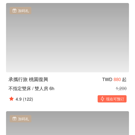
貌。

承攜行旅 桃園復興優惠、承攜行旅 桃園復興住宿方案、承攜
加码礼
行旅 桃園復興休息方案立刻查看⬇︎
承攜行旅 桃園復興
TWD
880
起
不指定雙床 / 雙人房 6h
1,200
4.9
(122)
现在可预订
加码礼