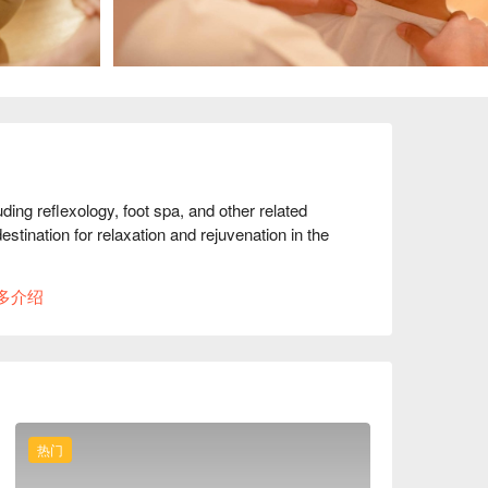
ing reflexology, foot spa, and other related 
stination for relaxation and rejuvenation in the 
多介绍
热门