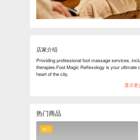
店家介绍
Providing professional foot massage services, includ
therapies.Foot Magic Reflexology is your ultimate de
heart of the city.
显示更
热门商品
热门