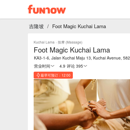
吉隆坡
/
Foot Magic Kuchai Lama
Kuchai Lama
·
按摩 (Massage)
Foot Magic Kuchai Lama
KA3-1-6, Jalan Kuchai Maju 13, Kuchai Avenue, 58
营业时间
4.9
·
评论 395
最早可预订：12:00