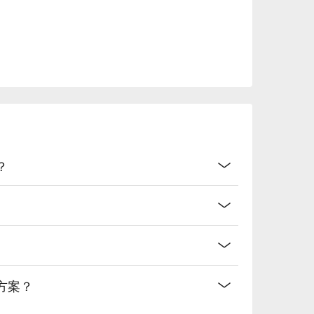
？
费方案？