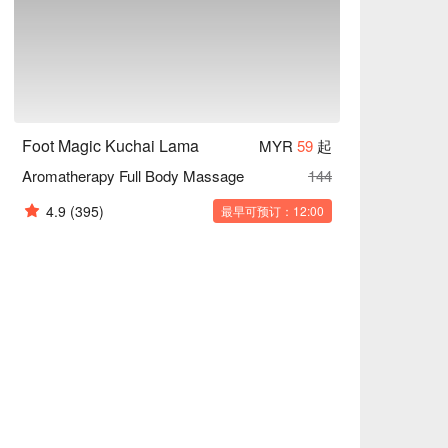
Foot Magic Kuchai Lama
MYR
59
起
Aromatherapy Full Body Massage
144
4.9
(395)
最早可预订：12:00