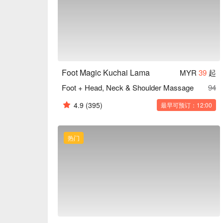
Foot Magic Kuchai Lama
MYR
39
起
Foot + Head, Neck & Shoulder Massage
94
4.9
(395)
最早可预订：12:00
热门