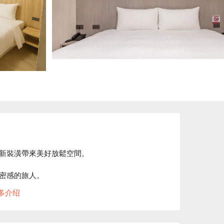
新裝潢帶來美好放鬆空間。

密感的旅人。

方案立刻查看⬇︎
多介绍