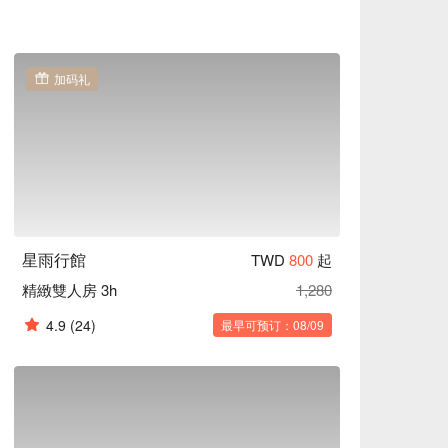
加码礼
星雨行館
TWD
800
起
精緻雙人房 3h
1,280
4.9
(24)
最早可预订：08/09