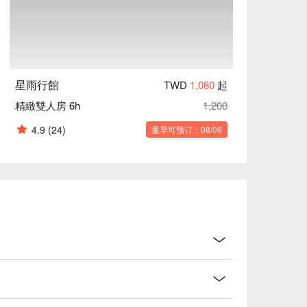
星雨行館
TWD
1,080
起
精緻雙人房 6h
1,200
4.9
(24)
最早可预订：08/09