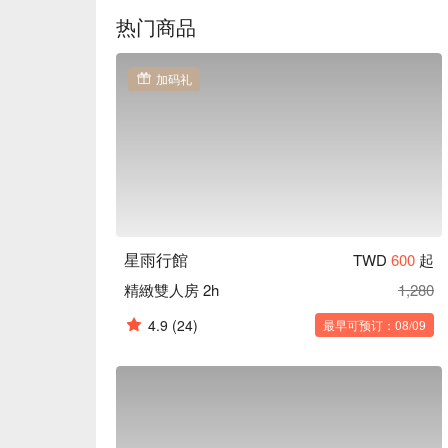
热门商品
加码礼
星雨行館
TWD
600
起
精緻雙人房 2h
1,280
4.9
(24)
最早可预订：08/09