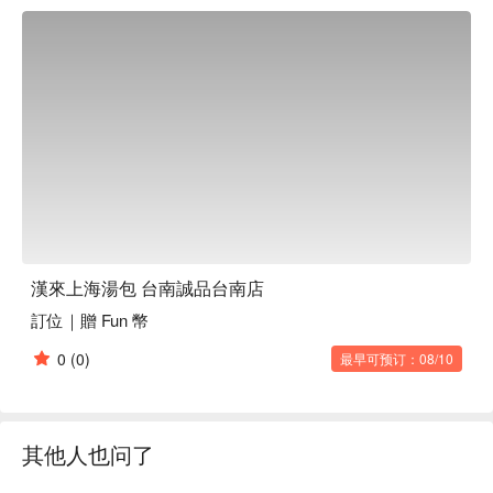
味蕾，也讓每一次的聚會都充滿了驚喜與滿足。

🤩 玩樂情報

人均消費：均消 TWD 500

適合情境：家庭聚餐、日常餐廳、朋友聚餐

🍳 主廚推薦

【招牌小籠湯包】皮薄湯鮮，肉餡嫩滑

【蟹粉小籠湯包】蟹粉香濃，湯汁豐盈

【蝦肉紅油抄手】蝦肉飽滿，紅油微辣爽口

🍽️ 口碑必點

漢來上海湯包 台南誠品台南店
【蔥爆牛肉】牛肉嫩滑，蔥香四溢

訂位｜贈 Fun 幣
【排骨蛋炒飯】排骨酥嫩，蛋香飯粒分明

0
(0)
最早可预订：08/10
🥤 特色飲品

【熱茶】芳香撲鼻，溫暖舒心

💡 未成年請勿飲酒；禁止酒駕
其他人也问了