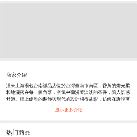
店家介绍
漢來上海湯包台南誠品店位於台灣臺南市南區，昏黃的燈光柔
和地灑落在每一個角落，空氣中彌漫著淡淡的茶香，讓人倍感
舒適。牆上優雅的裝飾與現代的設計相得益彰，仿佛在訴說著
每一道獨特料理背後的故事。這裡是舌尖與心靈的交會之地，
显示更多介绍
靜謐而充滿藝術氣息。

在這樣的氛圍中，招牌小籠湯包、蟹粉小籠湯包與蝦肉紅油抄
热门商品
手成為提升用餐體驗的完美催化劑。這些美味佳餚不僅豐富了