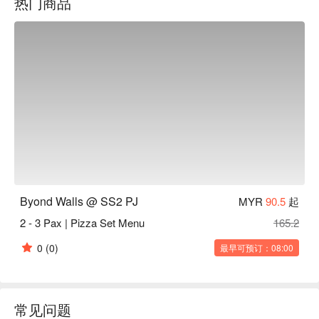
热门商品
的欢乐时光。

无论是来享用一顿快速的晚餐，或想在此流连忘返，度过一个
惬意的夜晚，这里的独特魅力都将让您难以忘怀：

菜单本身就是一趟暖心疗愈的西式与意式经典美食之旅。您可
以大快朵颐一份份量十足的鸡排，或与三五好友分享一份烤得
恰到好处的比萨。但它真正的魔力在于其双重面貌——白天是
温馨的 SS2 咖啡馆，为您补充早晨所需的咖啡因；夜晚则无
缝变身为下班后小酌一杯的首选之地，无论是啤酒、鸡尾酒，
甚至是来点韩国酒，都能满足您的需求。

无论是悠闲的早午餐约会、与同事下班后的小聚，或是周末慵
懒放松的晚餐，这里都是您的理想选择。
Byond Walls @ SS2 PJ
MYR
90.5
起
2 - 3 Pax | Pizza Set Menu
165.2
0
(0)
最早可预订：08:00
常见问题