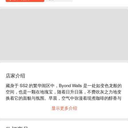
店家介绍
藏身于 SS2 的繁华闹区中，Byond Walls 是一处如变色龙般的
空间，也是一颗在地瑰宝，随着日升日落，不费吹灰之力地变
换着它的面貌与氛围。早晨，空气中弥漫着现煮咖啡的醇香与
早餐贝果的焦香，这间明亮通透的咖啡馆，是开启高效一天的
显示更多介绍
完美起点。当夜幕降临八打灵再也，氛围也随之悄然转变。灯
光渐暗，音乐风格变换，这里摇身一变，成为一间热闹的酒
吧，空气中交织着欢笑声、鸡尾酒杯的碰撞声，以及分享比萨