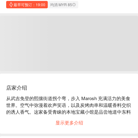
最早可预订：19:00
均消 MYR 85
店家介绍
从武吉免登的熙攘街道拐个弯，步入 Marosh 充满活力的美食
世界。空气中弥漫着欢声笑语，以及炭烤肉串和温暖香料交织
的诱人香气。这家备受青睐的本地宝藏小馆是品尝地道中东料
理的天堂，吸引着热闹的本地人和游客。在露天座位坐下，看
显示更多介绍
城市的活力在眼前展开，准备好在吉隆坡市中心，迎接一场纯
正的黎巴嫩风味盛宴。
