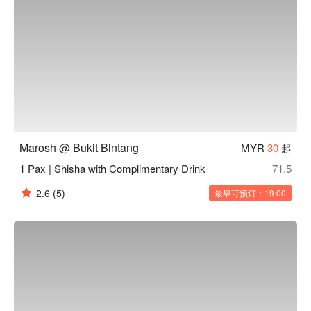
可以平衡菜肴的浓郁咸香风味。

⭐ Google 评分：4.2 分 (来自 4,800 条评论)

适合热闹的朋友聚餐、轻松的家庭用餐，或是在探索城市后，
享受一顿风味十足的深夜大餐。
Marosh @ Bukit Bintang
MYR
30
起
1 Pax | Shisha with Complimentary Drink
71.5
2.6
(5)
最早可预订：19:00