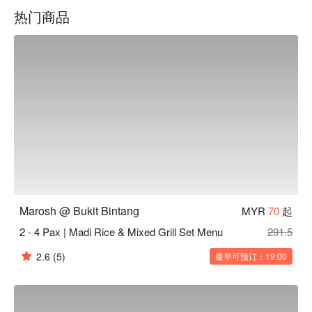
热门商品
无论你是来享用一顿简便的晚餐，还是想在这里消磨一整个夜
晚，它的独特魅力都将让你难忘：

体验的核心在于份量超大的分享拼盘，比如丰盛的综合烤肉，
堆满了鲜嫩多汁的肉类和香气扑鼻的米饭。热闹的露天环境是
与朋友放松身心的完美去处，点上一壶风味水烟和新鲜果汁，
在城市充满活力的脉动中沉浸到深夜。正是这种地道风味与热
烈氛围的结合，吸引着食客们流连忘返。

🍽️ 精选推荐

・Lamb Mandy | 鲜嫩羊肉经慢火炖煮至完美熟度，铺在香气
浓郁的特制香料印度长米上。

・Shish Tawook | 以酸奶和传统香料腌制入味的鸡肉串，经炭
火烤制后鲜嫩多汁。

Marosh @ Bukit Bintang
MYR
70
起
・Hummus with Lamb | 口感绵密的鹰嘴豆泥，铺上咸香入味
2 - 4 Pax | Madi Rice & Mixed Grill Set Menu
291.5
的羊肉末，搭配温热烤饼堪称一绝。

2.6
(5)
最早可预订：19:00
🥤 招牌饮品

・Arabic Tea (Shai) | 一款传统的热薄荷茶，为您的美餐带来
清爽而地道的收尾。

・Fresh Mango Juice | 香甜的热带风味饮品，清爽解渴，刚好