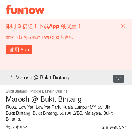
限时 3 倍送！下载App 领优惠！
首次下载 App 领取 TWD 300 新户礼
使用 App
/
Marosh @ Bukit Bintang
1/1
Bukit Bintang
·
Middle Eastern Cuisine
Marosh @ Bukit Bintang
R002, Low Yat, Low Yat Park, Kuala Lumpur MY, 55, Jln
Bukit Bintang, Bukit Bintang, 55100 LYBB, Malaysia, Bukit
Bintang.
营业时间
2.6
·
评论 5