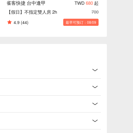
雀客快捷 台中逢甲
TWD
680
起
【假日】不指定雙人房 2h
700
4.9
(44)
最早可预订：08/09