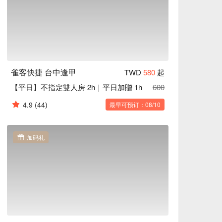
雀客快捷 台中逢甲
TWD
580
起
【平日】不指定雙人房 2h｜平日加贈 1h
600
4.9
(44)
最早可预订：08/10
加码礼