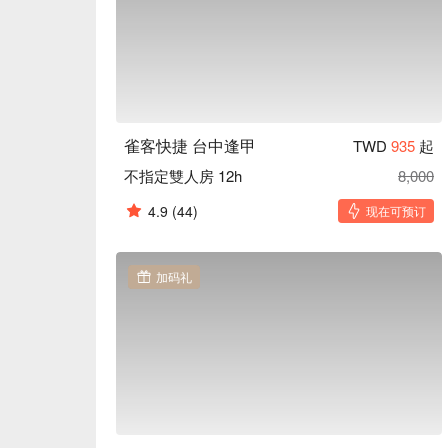
雀客快捷 台中逢甲
TWD
935
起
不指定雙人房 12h
8,000
4.9
(44)
现在可预订
加码礼