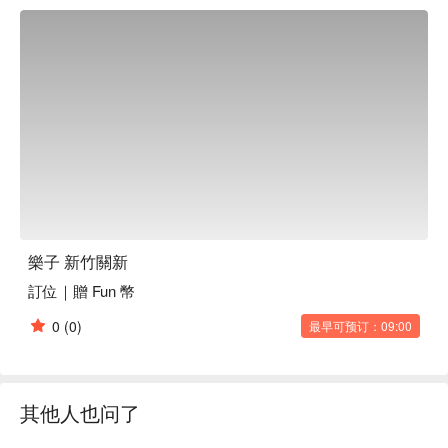
樂子 新竹關新
訂位｜贈 Fun 幣
0
(0)
最早可预订：09:00
其他人也问了