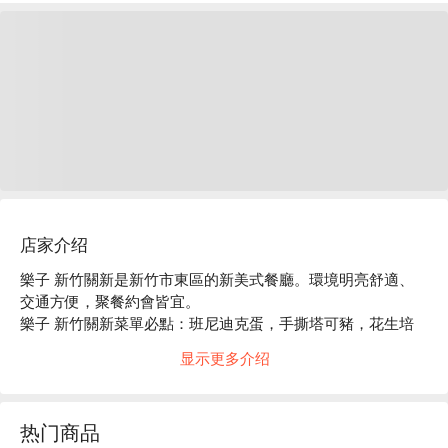
店家介绍
樂子 新竹關新是新竹市東區的新美式餐廳。環境明亮舒適、
交通方便，聚餐約會皆宜。

樂子 新竹關新菜單必點：班尼迪克蛋，手撕塔可豬，花生培
根醬牛肉堡，是拉差楓糖炸雞。

显示更多介绍
樂子 新竹關新推薦：餐點選擇豐富，價格親民，服務穩定。

樂子 新竹關新訂位、樂子 新竹關新優惠資訊立刻查看⬇︎
热门商品