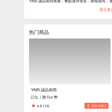
YABI 誠品南西推薦：餐點選擇豐富，價格親民，服
YABI 誠品南西訂位、YABI 誠品南西優惠資訊立刻
显示更
热门商品
YABI 誠品南西
訂位｜贈 Fun 幣
4.9
(10)
现在可预订