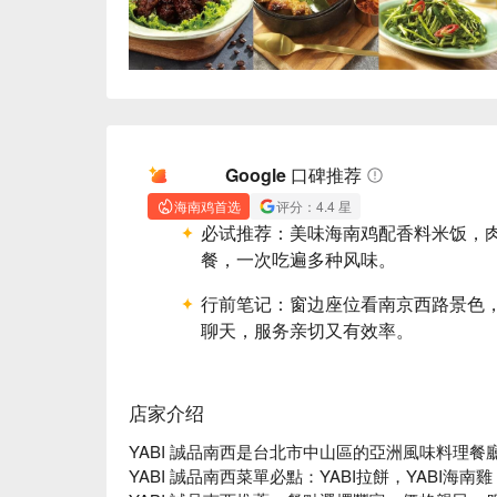
AI 摘要
Google 口碑推荐
海南鸡首选
评分：4.4 星
必试推荐：
美味海南鸡配香料米饭，
餐，一次吃遍多种风味。
行前笔记：
窗边座位看南京西路景色
聊天，服务亲切又有效率。
店家介绍
YABI 誠品南西是台北市中山區的亞洲風味料理
YABI 誠品南西菜單必點：YABI拉餅，YABI海