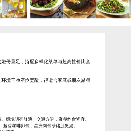
肉嫩份量足，搭配多样化菜单与超高性价比套
，环境干净座位宽敞，很适合家庭或朋友聚餐
餐廳。環境明亮舒適、交通方便，聚餐約會皆宜。

南雞，越香咖啡排骨，星洲肉骨茶豬肚煲湯。
