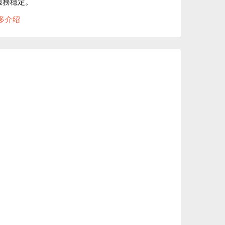
務穩定。

查看⬇︎
多介绍