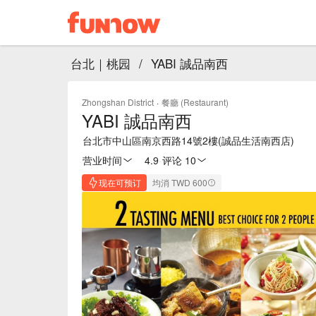
台北｜桃园
/
YABI 誠品南西
Zhongshan District
·
餐廳 (Restaurant)
YABI 誠品南西
台北市中山區南京西路14號2樓(誠品生活南西店)
营业时间
4.9
·
评论 10
现在可预订
均消 TWD 600