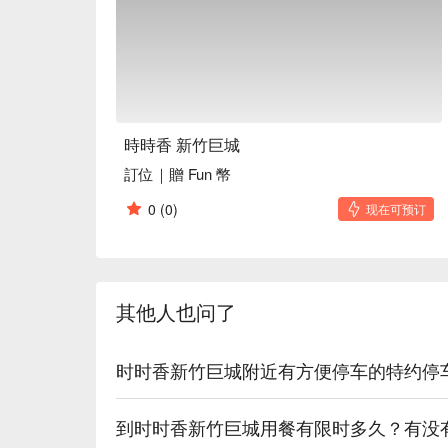
🍳 主廚推薦

【3.5 杯雞】雞肉嫩滑，醬汁濃郁入味

【阿婆紅燒肉】豬肉軟糯，醬香撲鼻

【無敵豆酥嫩魚】魚肉鮮嫩，豆酥香脆

【超級麻婆豆腐】豆腐嫩滑，麻辣醇厚

【台灣甘蔗蝦】蝦肉鮮甜，甘蔗香沁

時時香 新竹巨城
訂位｜贈 Fun 幣
🥤 特色飲品

【甘蔗四季青茶】甘甜清香，涼爽回甘

0
(0)
现在可预订
【招牌洛神花茶】酸甜芳香，清新怡人

【嚴選高山烏龍茶】醇厚花香，滑順回味

💡 未成年請勿飲酒；禁止酒駕
其他人也问了
时时香新竹巨城附近有方便停车的特约停
到时时香新竹巨城用餐有限时多久？有没