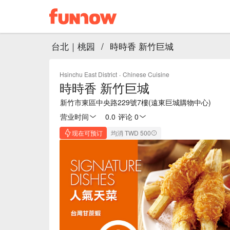
台北｜桃园
/
時時香 新竹巨城
Hsinchu East District
·
Chinese Cuisine
時時香 新竹巨城
新竹市東區中央路229號7樓(遠東巨城購物中心)
营业时间
0.0
·
评论 0
现在可预订
均消 TWD 500