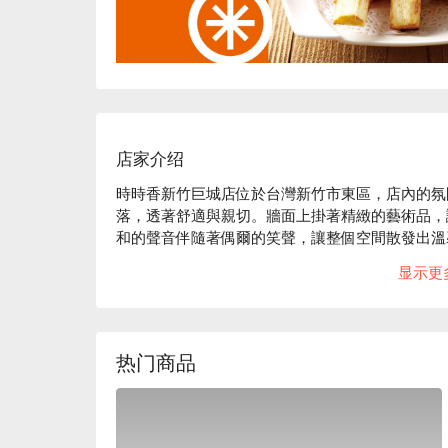
店家介绍
時時香新竹巨城店位於台灣新竹市東區，店內的氛
落，透著舒適與親切。牆面上掛著精緻的藝術品，
和的聲音伴隨著偶爾的笑聲，讓整個空間散發出溫
显示更
在這樣迷人的環境中，3.5 杯雞、超級麻婆豆腐
或用餐的氛圍。這些特色佳餚為每一次聚餐增添了
餐體驗。

热门商品
🤩 玩樂情報

人均消費：均消 TWD 500

適合情境：日常餐廳、家庭聚餐、朋友聚餐

貼心服務：親子友善、大份量美食、肉食主義
