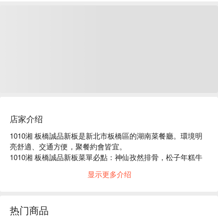
店家介绍
1010湘 板橋誠品新板是新北市板橋區的湖南菜餐廳。環境明
亮舒適、交通方便，聚餐約會皆宜。

1010湘 板橋誠品新板菜單必點：神仙孜然排骨，松子年糕牛
肉，臭豆腐肥腸阿干鍋，東安仔雞。

显示更多介绍
1010湘 板橋誠品新板推薦：餐點選擇豐富，價格親民，服務
穩定。

1010湘 板橋誠品新板訂位、1010湘 板橋誠品新板優惠資訊立
热门商品
刻查看⬇︎