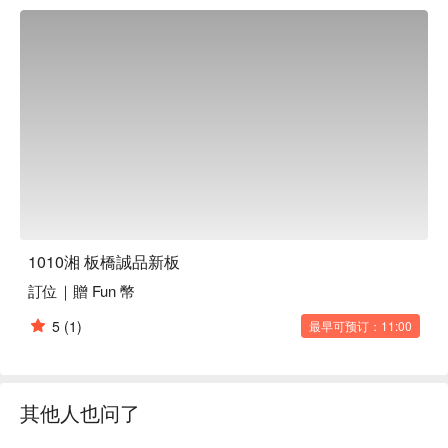
1010湘 板橋誠品新板
訂位｜贈 Fun 幣
5
(1)
最早可预订：11:00
其他人也问了