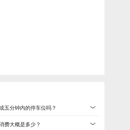
酥香

融合

车场或五分钟内的停车位吗？
均消费大概是多少？