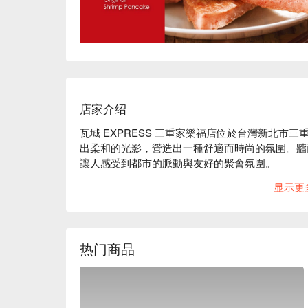
店家介绍
瓦城 EXPRESS 三重家樂福店位於台灣新北市
出柔和的光影，營造出一種舒適而時尚的氛圍。牆
讓人感受到都市的脈動與友好的聚會氛圍。

显示更
在這樣的環境中，BBQ 嫩烤松阪豬、原味月亮
完美催化劑，讓每位來訪者都能享受充滿驚喜的用
🤩 玩樂情報

热门商品
人均消費：均消 TWD 500

適合情境：多人聚餐、家庭聚餐、朋友聚餐、獲獎
貼心服務：爽吃海鮮、肉食主義、親子友善
