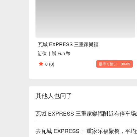
🍳 主廚推薦

【BBQ 嫩烤松阪豬】松阪豬肉質鮮嫩，炭火微焦帶
【原味月亮】餅皮酥脆，餡料豐潤，香氣撲鼻

【綠咖哩椰汁雞】雞肉鮮嫩，濃郁椰香與綠咖哩完美
🍽️ 口碑必點

【招牌月亮蝦餅】蝦餅酥脆，蝦肉鮮甜，香氣四溢

瓦城 EXPRESS 三重家樂福
【冬粉鮮蝦煲】冬粉吸滿蝦汁，蝦肉鮮嫩彈牙

訂位｜贈 Fun 幣
【檸檬清蒸魚】魚肉滑嫩，檸檬清香鮮活提味

【台灣西螺米】米粒飽滿，口感香 Q，米香濃郁

0
(0)
最早可预订：08/09
💡 未成年請勿飲酒；禁止酒駕
其他人也问了
瓦城 EXPRESS 三重家樂福附近有停
去瓦城 EXPRESS 三重家乐福聚餐，平