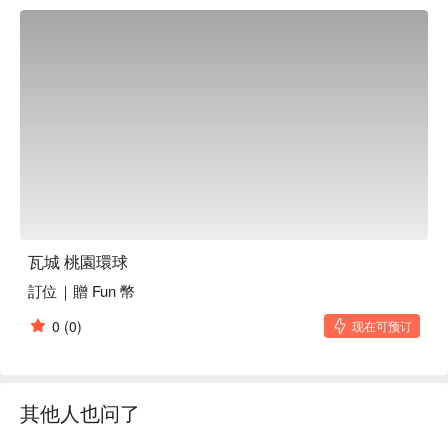
僅僅是美食，更是讓人流連忘返的情感聯繫。

🤩 玩樂情報

人均消費：均消 TWD 600

適合情境：日常餐廳、家庭聚餐、朋友聚餐、商業午餐、商業
晚餐、午餐、晚餐

貼心服務：寵物友善、素食友善

🍳 主廚推薦

【檸檬清蒸魚】魚肉鮮嫩，檸檬香氣清新

【辣炒牛肉】牛肉滑嫩，辣椒熱辣入味

【泰國黃咖哩】咖哩濃郁，椰奶香滑濃厚

瓦城 桃園環球
訂位｜贈 Fun 幣
🍽️ 口碑必點

【素炒空心菜】蔬菜脆嫩，蒜香爽口

0
(0)
现在可预订
【素炒高麗菜】高麗菜清甜，口感爽脆

【原味青木瓜沙律】木瓜清脆，酸甜開胃

【摩摩喳喳】椰香濃郁，口感豐富多層次

其他人也问了
🥤 特色飲品

【冰鎮泰式奶茶】香濃順滑，帶有甜美椰香
