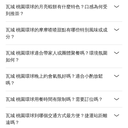
【泰國勝獅啤酒】清爽微苦，果香馥郁

瓦城 桃園環球的月亮蝦餅有什麼特色？口感為何受
到推崇？
💡 未成年請勿飲酒；禁止酒駕
瓦城 桃園環球的摩摩喳喳甜點有哪些特別風味或成
分？
瓦城 桃園環球適合帶家人或團體聚餐嗎？環境氛圍
如何？
瓦城 桃園環球晚上約會氣氛好嗎？適合小酌放鬆
嗎？
瓦城 桃園環球用餐時間有限制嗎？需要訂位嗎？
瓦城 桃園環球到哪個交通方式最方便？捷運站距離
遠嗎？