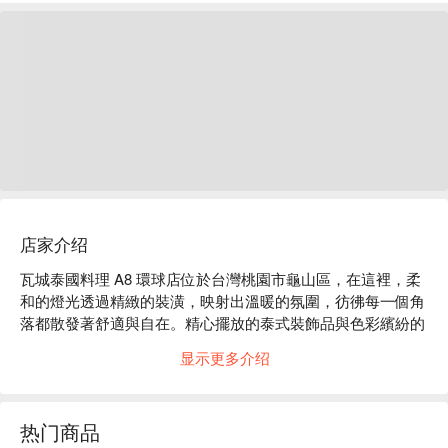
店家介绍
瓦城泰國料理 A8 環球店位於台灣桃園市龜山區，在這裡，柔
和的燈光透過精緻的裝潢，映射出溫暖的氛圍，彷彿每一個角
落都散發著舒適與自在。精心擺放的泰式裝飾品與色彩繽紛的
布置，讓人感受到異國的風情，身心皆沉浸在這種令人微醺的
显示更多介绍
獨特魅力中。

在這樣的環境中，檸檬清蒸魚、辣炒牛肉與摩摩喳喳等特色料
热门商品
理，無疑成為提升聚會或用餐經驗的完美催化劑。這些料理不