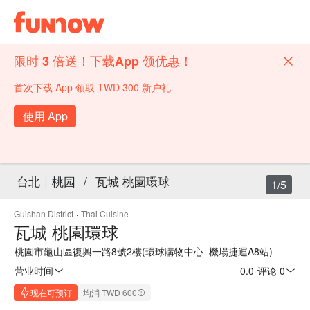
限时 3 倍送！下载App 领优惠！
首次下载 App 领取 TWD 300 新户礼
使用 App
台北｜桃园
/
瓦城 桃園環球
1/5
Guishan District
·
Thai Cuisine
瓦城 桃園環球
桃園市龜山區復興一路8號2樓(環球購物中心_機場捷運A8站)
营业时间
0.0
·
评论 0
现在可预订
均消 TWD 600