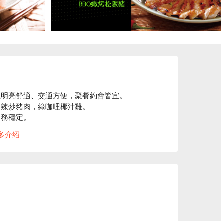
明亮舒適、交通方便，聚餐約會皆宜。

辣炒豬肉，綠咖哩椰汁雞。

務穩定。

看⬇︎
多介绍