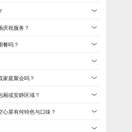
？
场庆祝服务？
用餐吗？
或家庭聚会吗？
包厢或安静区域？
空心菜有何特色与口味？