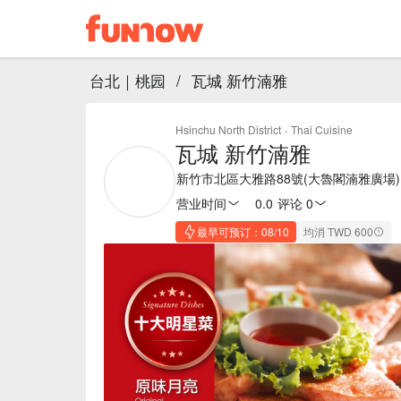
台北｜桃园
/
瓦城 新竹湳雅
Hsinchu North District
·
Thai Cuisine
瓦城 新竹湳雅
新竹市北區大雅路88號(大魯閣湳雅廣場)
营业时间
0.0
·
评论 0
最早可预订：08/10
均消 TWD 600