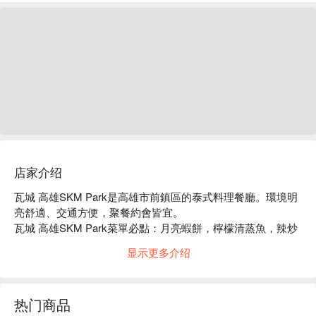
店家介绍
瓦城 高雄SKM Park是高雄市前鎮區的泰式料理餐廳。環境明
亮舒適、交通方便，聚餐約會皆宜。

瓦城 高雄SKM Park菜單必點：月亮蝦餅，檸檬清蒸魚，辣炒
豬肉，綠咖哩椰汁雞。

显示更多介绍
瓦城 高雄SKM Park推薦：餐點選擇豐富，價格親民，服務穩
定。

瓦城 高雄SKM Park訂位、瓦城 高雄SKM Park優惠資訊立刻
热门商品
查看⬇︎