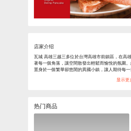
店家介绍
瓦城 高雄三越三多位於台灣高雄市前鎮區，在高
著每一個角落，讓空間散發出輕鬆而愉悅的氛圍。
置身於一個繁華卻悠閒的異國小鎮，讓人期待每一
显示更
在這樣的氛圍中，泰式咖哩雞、檸檬清蒸魚及海鮮
會或用餐的體驗。這些美食精選讓人們在享受美味
🤩 玩樂情報

热门商品
人均消費：均消 TWD 800

適合情境：多人聚餐、家庭聚餐、朋友聚餐、日常餐
貼心服務：素食友善
