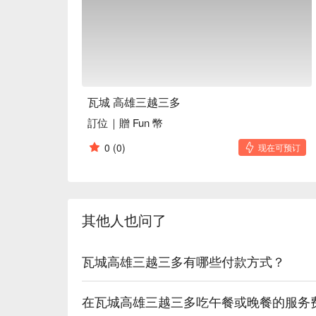
🍳 主廚推薦

【泰式咖哩雞】咖哩醬汁濃郁，雞肉軟嫩入味

【檸檬清蒸魚】魚肉鮮嫩，檸檬清香爽口

【海鮮什蔬沙律】海鮮新鮮彈牙，蔬菜脆爽多汁

🍽️ 口碑必點

【原味月亮】外皮酥脆，內餡香滑甜美

瓦城 高雄三越三多
【蝦醬空心菜】空心菜脆嫩，蝦醬鹹香濃郁

訂位｜贈 Fun 幣
【泰式炒河粉】河粉滑嫩入味，醬香濃郁

【涼拌木瓜】木瓜清脆，酸甜開胃

0
(0)
现在可预订
【摩摩喳喳】椰奶香滑，配料多樣豐富

【芋香黑糯米】黑糯米軟糯，芋頭香甜濃郁

【什錦水果冰】水果鮮甜多汁，冰沙沁涼爽口

其他人也问了
🥤 特色飲品

【泰國奶茶】香濃甘甜，奶香撲鼻

【冰鎮檸檬香綠茶】清新酸甜，提神醒腦

瓦城高雄三越三多有哪些付款方式？
【芒果汁】濃郁果香，滑順可口

【椰子汁】清涼椰香，潤喉解渴

在瓦城高雄三越三多吃午餐或晚餐的服务
【啤酒】清爽微苦，完美解渴
