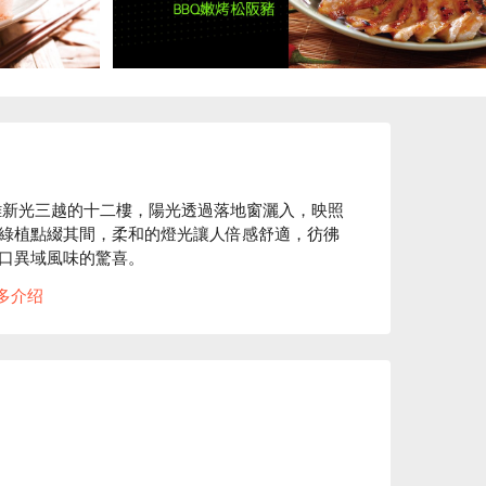
雄新光三越的十二樓，陽光透過落地窗灑入，映照
綠植點綴其間，柔和的燈光讓人倍感舒適，彷彿
口異域風味的驚喜。

多介绍
什蔬沙律成為了完美的催化劑，提升了每一次聚
的同時，也感受到一場味覺與心靈的盛宴。

廳
