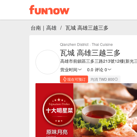
台南｜高雄
/
瓦城 高雄三越三多
Qianzhen District
·
Thai Cuisine
瓦城 高雄三越三多
高雄市前鎮區三多三路213號12樓(新光
营业时间
0.0
·
评论 0
现在可预订
均消 TWD 800