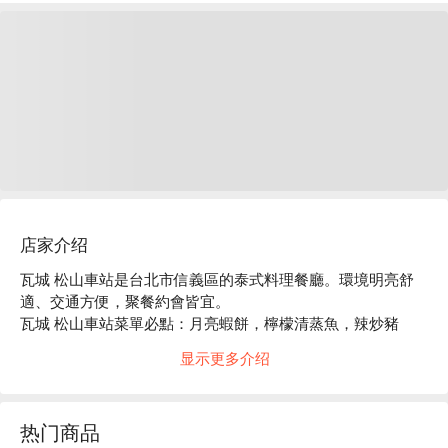
店家介绍
瓦城 松山車站是台北市信義區的泰式料理餐廳。環境明亮舒
適、交通方便，聚餐約會皆宜。

瓦城 松山車站菜單必點：月亮蝦餅，檸檬清蒸魚，辣炒豬
肉，綠咖哩椰汁雞。

显示更多介绍
瓦城 松山車站推薦：餐點選擇豐富，價格親民，服務穩定。

瓦城 松山車站訂位、瓦城 松山車站優惠資訊立刻查看⬇︎
热门商品