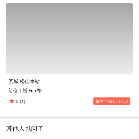
瓦城 松山車站
訂位｜贈 Fun 幣
5
(1)
最早可预订：17:00
其他人也问了