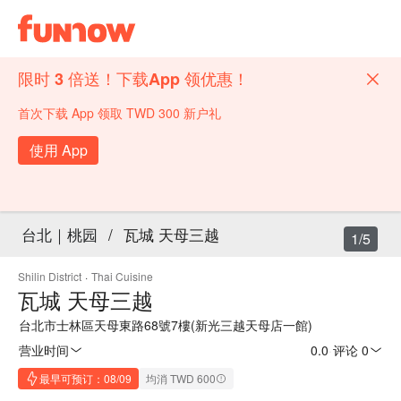
限时 3 倍送！下载App 领优惠！
首次下载 App 领取 TWD 300 新户礼
使用 App
台北｜桃园
/
瓦城 天母三越
1/5
Shilin District
·
Thai Cuisine
瓦城 天母三越
台北市士林區天母東路68號7樓(新光三越天母店一館)
营业时间
0.0
·
评论 0
最早可预订：08/09
均消 TWD 600