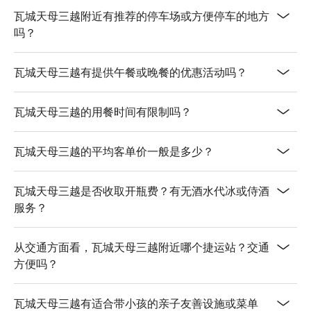
【椰子汁】椰香濃郁，清涼解渴

瓦城天母三越附近有推荐的停车场或方便停车的地方
吗？
💡 未成年請勿飲酒；禁止酒駕
瓦城天母三越有提供午餐或晚餐的优惠活动吗？
瓦城天母三越的用餐时间有限制吗？
瓦城天母三越的平均客单价一般是多少？
瓦城天母三越是否收取开瓶费？有无酒水代冰或侍酒
服务？
从交通方面看，瓦城天母三越附近哪个捷运站？交通
方便吗？
瓦城天母三越有适合带小孩的亲子友善设施或菜单