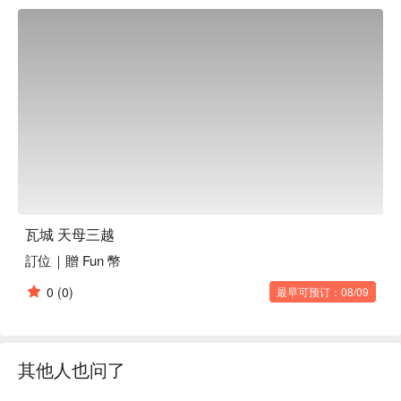
🤩 玩樂情報

人均消費：均消 TWD 600

適合情境：一人獨享、兩人約會、多人聚餐、日常餐廳、家庭
聚餐、朋友聚餐、獲獎餐廳、熱門餐廳、傳統美味、午餐、晚
餐

貼心服務：親子友善、素食友善

🍳 主廚推薦

【原味月亮蝦餅】外酥內嫩，蝦香四溢

【檸檬清蒸魚】魚肉鮮嫩，檸檬清香滲透

【綠咖哩椰汁雞】椰汁香濃，咖哩微辣入味

瓦城 天母三越
訂位｜贈 Fun 幣
🍽️ 口碑必點

【冬粉鮮蝦煲】冬粉吸滿湯汁，蝦肉彈牙

0
(0)
最早可预订：08/09
【BBQ 嫩烤松阪豬】豬肉多汁，微焦香酥

【摩摩喳喳】椰香濃郁，口感豐富多層次

🥤 特色飲品

其他人也问了
【泰國奶茶】香濃奶味，甜美順滑

【冰鎮檸檬香綠茶】清新檸香，茶韻悠長
