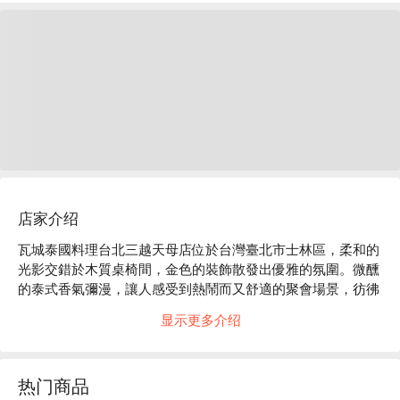
店家介绍
瓦城泰國料理台北三越天母店位於台灣臺北市士林區，柔和的
光影交錯於木質桌椅間，金色的裝飾散發出優雅的氛圍。微醺
的泰式香氣彌漫，讓人感受到熱鬧而又舒適的聚會場景，彷彿
置身於一場異國的社交盛宴，令人心醉神迷。

显示更多介绍
在這樣的氛圍中，原味月亮蝦餅、綠咖哩椰汁雞及泰國奶茶等
佳餚，成為提升用餐體驗的完美催化劑，讓每一次聚會都充滿
热门商品
驚喜和愉悅。
