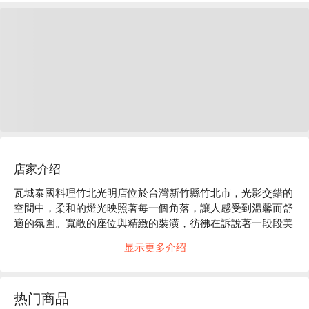
店家介绍
瓦城泰國料理竹北光明店位於台灣新竹縣竹北市，光影交錯的
空間中，柔和的燈光映照著每一個角落，讓人感受到溫馨而舒
適的氛圍。寬敞的座位與精緻的裝潢，彷彿在訴說著一段段美
好的聚會故事，讓人不自禁想要與好友共度一個愉快的夜晚。

显示更多介绍
在這樣的氛圍中，檸檬清蒸魚、綠咖哩椰汁雞和泰國冰奶茶成
為完美的催化劑，提升了整體的用餐體驗。這些招牌菜品無疑
热门商品
為每一次的聚會增添了更多的樂趣與驚喜。
