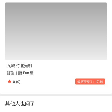
🤩 玩樂情報

人均消費：均消 TWD 600

適合情境：家庭聚餐、朋友聚餐、日常餐廳、特殊節日

貼心服務：親子友善、私人包廂、有無線網路、有停車位

🍳 主廚推薦

【月亮蝦餅】外酥脆內鮮嫩蝦香四溢

【檸檬清蒸魚】魚肉嫩滑酸爽檸香

【辣炒豬肉】辣勁十足肉質鮮嫩

【綠咖哩椰汁雞】椰香濃郁雞肉滑嫩

【炭烤松阪豬】肉質彈嫩焦香四溢

瓦城 竹北光明
訂位｜贈 Fun 幣
🍽️ 口碑必點

【摩摩喳喳冰品】冰涼爽口椰香濃郁

0
(0)
最早可预订：17:30
🥤 特色飲品

【泰國冰奶茶】濃郁茶香，奶滑甜潤

【冰鎮檸檬香綠茶】清新柑橘香，微酸提神

其他人也问了
【椰子汁】椰香濃郁，清涼甘甜

【ㄍㄨㄐㄧㄡ西米露】米香柔滑，甜而不膩
