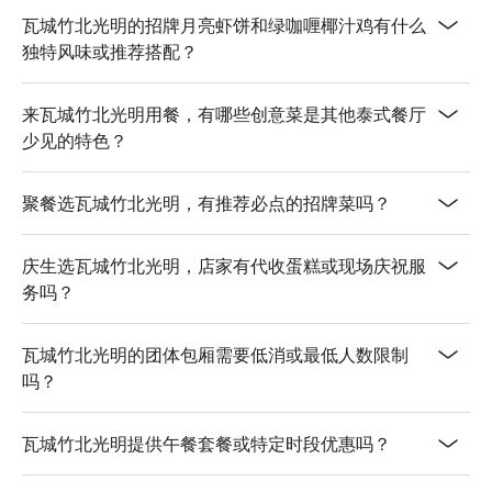
【泰式珍珠奶茶】濃郁奶香，珍珠 Q 彈

瓦城竹北光明的招牌月亮虾饼和绿咖喱椰汁鸡有什么
独特风味或推荐搭配？
💡 未成年請勿飲酒；禁止酒駕
来瓦城竹北光明用餐，有哪些创意菜是其他泰式餐厅
少见的特色？
聚餐选瓦城竹北光明，有推荐必点的招牌菜吗？
庆生选瓦城竹北光明，店家有代收蛋糕或现场庆祝服
务吗？
瓦城竹北光明的团体包厢需要低消或最低人数限制
吗？
瓦城竹北光明提供午餐套餐或特定时段优惠吗？