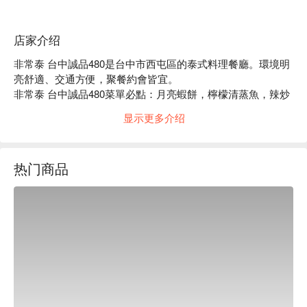
店家介绍
非常泰 台中誠品480是台中市西屯區的泰式料理餐廳。環境明
亮舒適、交通方便，聚餐約會皆宜。

非常泰 台中誠品480菜單必點：月亮蝦餅，檸檬清蒸魚，辣炒
豬肉，綠咖哩椰汁雞。

显示更多介绍
非常泰 台中誠品480推薦：餐點選擇豐富，價格親民，服務穩
定。

非常泰 台中誠品480訂位、非常泰 台中誠品480優惠資訊立刻
热门商品
查看⬇︎