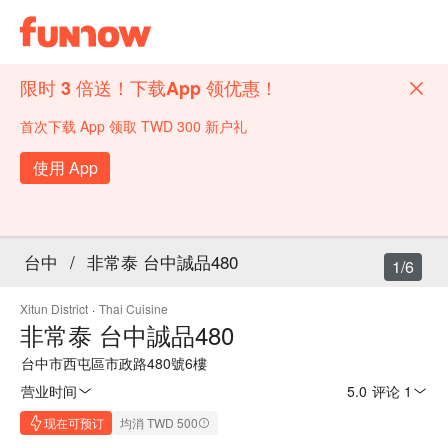
限时 3 倍送！下载App 领优惠！
首次下载 App 领取 TWD 300 新户礼
使用 App
台中
/
非常泰 台中誠品480
1/6
Xitun District
·
Thai Cuisine
非常泰 台中誠品480
台中市西屯區市政路480號6樓
营业时间
5.0
·
评论 1
现在可预订
均消 TWD 500