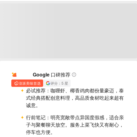
AI 摘要
Google 口碑推荐
澎派美味首选
评分：5 星
必试推荐：
咖喱虾、椰香鸡肉都份量豪迈，泰
式经典搭配创意料理，高品质食材吃起来超有
诚意。
行前笔记：
明亮宽敞带点异国度假感，适合亲
子与聚餐聊天放空。服务上菜飞快又有耐心，
停车也方便。