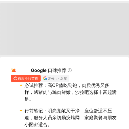
AI 摘要
Google 口碑推荐
肉质沙拉首选
评分：4.5 星
必试推荐：
高CP值吃到饱，肉质优秀又多
样，烤猪肉与鸡肉鲜嫩，沙拉吧选择丰富超满
足。
行前笔记：
明亮宽敞又干净，座位舒适不压
迫，服务人员亲切勤换烤网，家庭聚餐与朋友
小酌都适合。