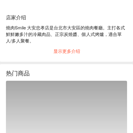
店家介绍
燒肉Smile 大安忠孝店是台北市大安區的燒肉餐廳。主打各式
鮮鮮嫩多汁的冷藏肉品、正宗炭燒醬、個人式烤爐，適合單
人/多人聚餐。

燒肉Smile 大安忠孝店菜單必點：極上牛肉盛合、海陸牛拼
显示更多介绍
盤、伊比利豚肉盛合。

燒肉Smile 大安忠孝店推薦：套餐選擇多種，份量十足，CP 
值高。

热门商品
燒肉Smile 大安忠孝店訂位、燒肉Smile 大安忠孝店優惠資訊
立刻查看⬇︎