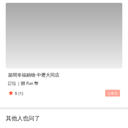
築間幸福鍋物 中壢大同店
訂位｜贈 Fun 幣
5
(1)
已售完
其他人也问了