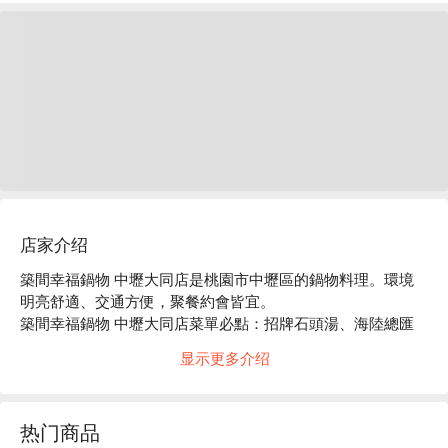
店家介绍
築間幸福鍋物 中壢大同店是桃園市中壢區的鍋物料理。環境
明亮舒適、交通方便，聚餐約會皆宜。

築間幸福鍋物 中壢大同店菜單必點：招牌石頭湯、海陸總匯
盛合、豪華海鮮拼盤。

显示更多介绍
築間幸福鍋物 中壢大同店推薦：餐點選擇豐富，價格親民，
服務穩定。

築間幸福鍋物 中壢大同店訂位、優惠資訊立刻查看⬇︎
热门商品