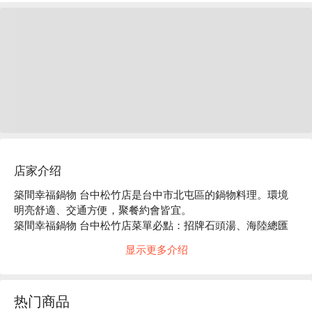
店家介绍
築間幸福鍋物 台中松竹店是台中市北屯區的鍋物料理。環境
明亮舒適、交通方便，聚餐約會皆宜。

築間幸福鍋物 台中松竹店菜單必點：招牌石頭湯、海陸總匯
盛合、豪華海鮮拼盤。

显示更多介绍
築間幸福鍋物 台中松竹店推薦：餐點選擇豐富，價格親民，
服務穩定。

築間幸福鍋物 台中松竹店訂位、優惠資訊立刻查看⬇︎
热门商品