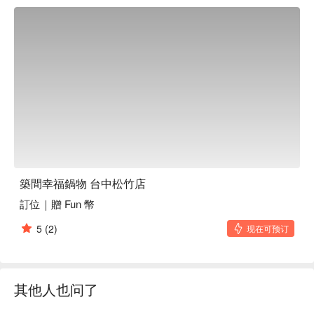
築間幸福鍋物 台中松竹店
訂位｜贈 Fun 幣
5
(2)
现在可预订
其他人也问了