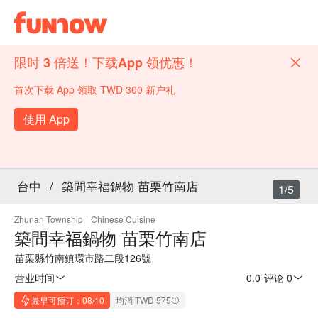
限时 3 倍送！下载App 领优惠！
首次下载 App 领取 TWD 300 新户礼
使用 App
台中
/
築間幸福鍋物 苗栗竹南店
1/5
Zhunan Township
·
Chinese Cuisine
築間幸福鍋物 苗栗竹南店
苗栗縣竹南鎮環市路二段126號
营业时间
0.0
·
评论 0
最早可预订：08/10
均消 TWD 575