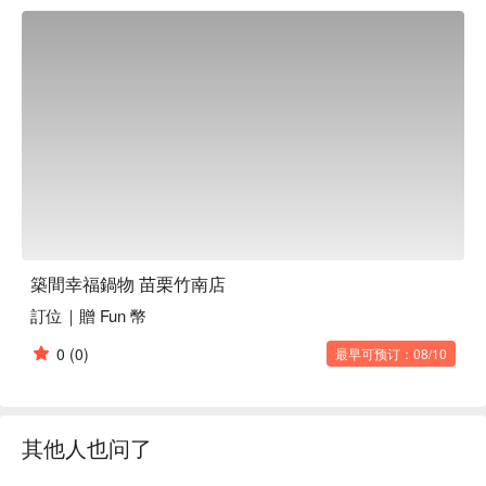
別。

🤩 玩樂情報

人均消費：均消 TWD 575

適合情境：家庭聚餐、朋友聚餐、公司聚餐、日常餐廳、獲獎
餐廳

貼心服務：吃到飽、素食友善、親子友善

🍳 主廚推薦

【招牌石頭鍋湯底】濃郁深厚，食材精華充分滲透

🍽️ 口碑必點

築間幸福鍋物 苗栗竹南店
【綜合魚片】魚片鮮嫩，入口即化，海洋氣息撲鼻

訂位｜贈 Fun 幣
【美國板腱牛】肉質鮮美，口感柔嫩，飽含肉汁

【美國極上雪花牛】油脂分布均勻，入口即化，滑嫩多汁

0
(0)
最早可预订：08/10
【美國 prime 牛小排】香嫩多汁，肉香濃郁，脂肪豐富

【鮮嫩雞腿排】雞腿軟嫩多汁，口感滑順，香氣四溢

💡 未成年請勿飲酒；禁止酒駕
其他人也问了