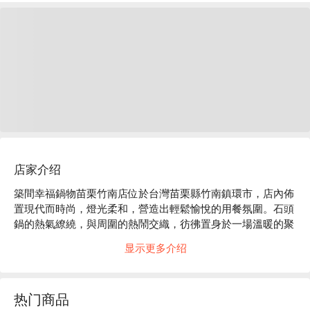
店家介绍
築間幸福鍋物苗栗竹南店位於台灣苗栗縣竹南鎮環市，店內佈
置現代而時尚，燈光柔和，營造出輕鬆愉悅的用餐氛圍。石頭
鍋的熱氣繚繞，與周圍的熱鬧交織，彷彿置身於一場溫暖的聚
會中，讓人不禁想要一同分享這份幸福。

显示更多介绍
在這樣的氛圍中，招牌石頭鍋湯底、美國極上雪花牛和綜合魚
片成為理想的催化劑，提升了聚會或用餐的體驗。無論是朋友
热门商品
聚會還是家庭相聚，這些豐富的選擇都讓每一刻變得更加特