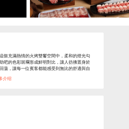
這個充滿熱情的火烤雙饗空間中，柔和的燈光勾
助吧的色彩斑斕形成鮮明對比，讓人彷彿置身於
回蕩，讓每一位賓客都能感受到無比的舒適與自
多介绍
豚肉鍋和自助吧冰淇淋成為了提升用餐體驗的完美
驚喜與滿足。

廳

善、蛋奶素友善
