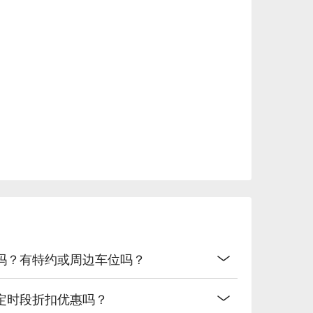
醬汁濃郁

，湯底豐厚



吗？有特约或周边车位吗？
定时段折扣优惠吗？