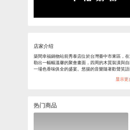
店家介绍
築間幸福鍋物站前秀泰店位於台灣臺中市東區，在
勒出一幅幅溫馨的聚會畫面，四周的木質裝潢與自
一場色香味俱全的盛宴。悠揚的音樂隨著歡聲笑語
在。

显示更
在這樣的氛圍中，日本 A5 和牛紐約客鍋、松阪
催化劑。這些精選的菜餚讓每一次的聚會都充滿了
热门商品
🤩 玩樂情報

人均消費：均消 TWD 575

適合情境：多人聚餐、家庭聚餐、朋友聚餐、日常餐
貼心服務：吃到飽、私人包廂、親子友善、素食友