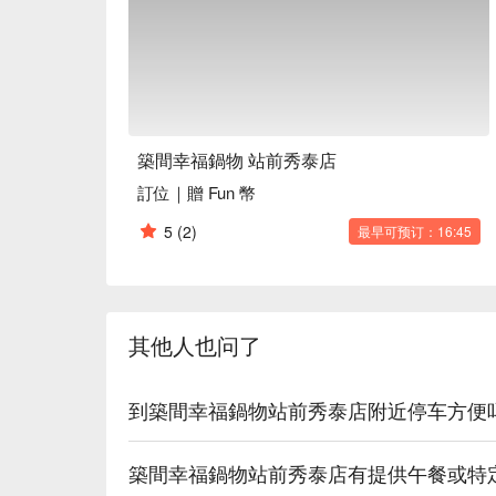
🍳 主廚推薦

【日本 A5 和牛紐約客鍋】油花細緻，入口即化，
【松阪豚肉鍋】肉質彈嫩，吸附湯汁，鮮香四溢

【美國濕式熟成霜降牛肉鍋】熟成肉香，鮮嫩多汁
【極上無骨牛小排】肉質柔嫩，油脂均勻，香氣滿溢
築間幸福鍋物 站前秀泰店
🍽️ 口碑必點

訂位｜贈 Fun 幣
【素食鍋】蔬菜鮮脆，豆腐滑嫩，湯底清爽

【自助吧冰淇淋】奶香濃郁，口感綿密，多樣風味

5
(2)
最早可预订：16:45
【火鍋】湯底濃郁，食材豐富，口感層次分明

🥤 特色飲品

【Hershey's 巧克力飲品】香濃巧克力，柔滑口感

其他人也问了
【各式汽水】氣泡活潑，酸甜爽口

💡 未成年請勿飲酒；禁止酒駕
到築間幸福鍋物站前秀泰店附近停车方便
築間幸福鍋物站前秀泰店有提供午餐或特