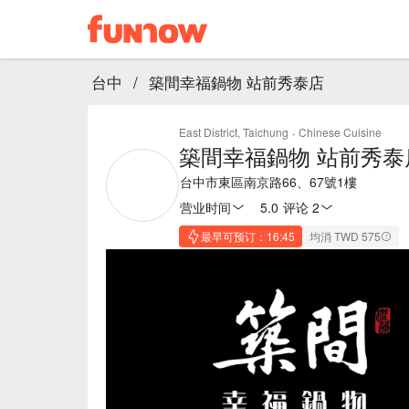
台中
/
築間幸福鍋物 站前秀泰店
East District, Taichung
·
Chinese Cuisine
築間幸福鍋物 站前秀泰
台中市東區南京路66、67號1樓
营业时间
5.0
·
评论 2
最早可预订：16:45
均消 TWD 575