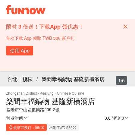
限时 3 倍送！下载App 领优惠！
首次下载 App 领取 TWD 300 新户礼
使用 App
台北｜桃园
/
築間幸福鍋物 基隆新橫濱店
1/5
Zhongshan District - Keelung
·
Chinese Cuisine
築間幸福鍋物 基隆新橫濱店
基隆市中山區復興路209-2號
营业时间
0.0
·
评论 0
最早可预订：08/10
均消 TWD 575