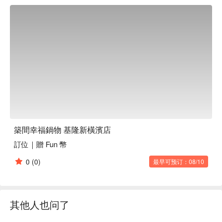
築間幸福鍋物 基隆新橫濱店
訂位｜贈 Fun 幣
0
(0)
最早可预订：08/10
其他人也问了