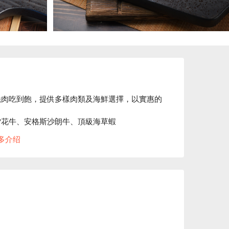
燒肉吃到飽，提供多樣肉類及海鮮選擇，以實惠的
花牛、安格斯沙朗牛、頂級海草蝦

多介绍
擇，食材新鮮、服務貼心，十分適合聚會 !

訊立刻查看⬇︎