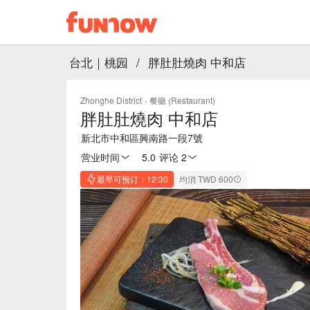
台北｜桃园
/
胖肚肚燒肉 中和店
Zhonghe District
·
餐廳 (Restaurant)
胖肚肚燒肉 中和店
新北市中和區興南路一段7號
营业时间
5.0
·
评论 2
最早可预订：12:30
均消 TWD 600