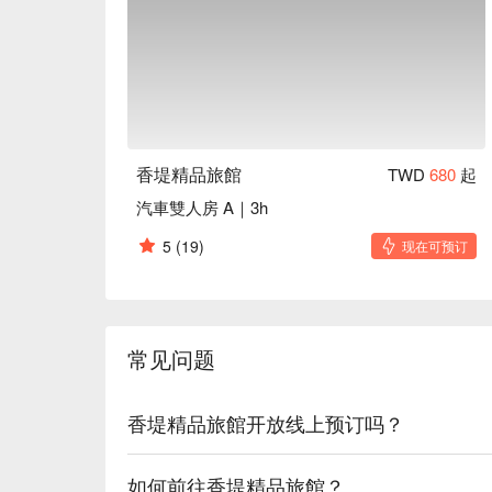
香堤精品旅館
TWD
680
起
汽車雙人房 A｜3h
5
(19)
现在可预订
常见问题
香堤精品旅館开放线上预订吗？
如何前往香堤精品旅館？