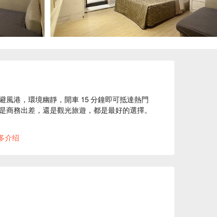
風港，環境幽靜，開車 15 分鐘即可抵達熱門
是商務出差，還是觀光旅遊，都是最好的選擇。

按摩椅、蒸氣室及 Spa 等，旅人能盡情放鬆身
多介绍
精品旅館休息方案立刻查看⬇︎