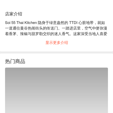
店家介绍
Soi 55 Thai Kitchen 隐身于绿意盎然的 TTDI 心脏地带，就如
一道通往曼谷热闹街头的传送门。一踏进店里，空气中便弥漫
着香茅、辣椒与甜罗勒交织的迷人香气。这家深受当地人喜爱
的宝藏食馆，总是充满了食客的欢笑声与锅铲翻炒的滋滋声，
显示更多介绍
用心呈献忠于原味的地道泰式料理。对于想在温馨舒适的环境
中，品尝正宗浓郁辛香风味的人来说，这里绝对是必访之地。

热门商品
无论是快速解决晚餐，还是与好友畅聊一晚，这里的魅力总让
人流连忘返：

它的魔法，就藏在那些诚意满满、毫不造作的地道风味里。每
一口火热的冬阴功，都像一道直击味蕾的地道闪电；而温润丝
滑的绿咖喱，则像碗中一个温暖的拥抱。再加上亲切温暖的服
务，以及舒适不造作的氛围，在这里的每一餐，都像一趟飞往
泰国的迷你假期，使其成为 TTDI 区出色的日常餐厅首选。

🍽️ 精选推荐

・Green Curry Chicken | 口感香浓丝滑的咖喱，搭配鲜嫩鸡