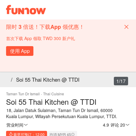
限时 3 倍送！下载App 领优惠！
首次下载 App 领取 TWD 300 新户礼
使用 App
/
Soi 55 Thai Kitchen @ TTDI
1/17
Taman Tun Dr Ismail
·
Thai Cuisine
Soi 55 Thai Kitchen @ TTDI
18, Jalan Datuk Sulaiman, Taman Tun Dr Ismail, 60000
Kuala Lumpur, Wilayah Persekutuan Kuala Lumpur, TTDI.
营业时间
4.9
·
评论 20
最早可预订：12:00
均消 MYR 45