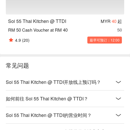
肉、泰国罗勒与多种芬芳香料。

・Tom Yum Goong | 最经典的泰式酸辣汤，加入鲜虾、香茅与
南姜，呈现最地道的酸爽滋味。

Soi 55 Thai Kitchen @ TTDI
MYR
40
起
・Pandan Chicken | 以香料腌制的多汁鸡腿肉，用清香的香兰
RM 50 Cash Voucher at RM 40
50
叶包裹后酥炸而成，口感绝佳。

4.9
(20)
最早可预订：12:00
🥤 招牌饮品

・Thai Iced Tea (Cha Yen) | 以浓郁红茶与炼乳调制的经典饮
品，口感香甜丝滑，清凉解腻。

・Lemongrass Juice | 清凉芬芳的香草饮品，最适合用来平衡
常见问题
菜肴的辛辣感。

⭐ Google 评分：4.9 分（来自 661 则评论）

Soi 55 Thai Kitchen @ TTDI开放线上预订吗？
适合平日的轻松晚餐、悠闲的家庭聚餐，或与三五好友在美食
如何前往 Soi 55 Thai Kitchen @ TTDI？
相伴下畅聊欢聚。
Soi 55 Thai Kitchen @ TTDI的营业时间？