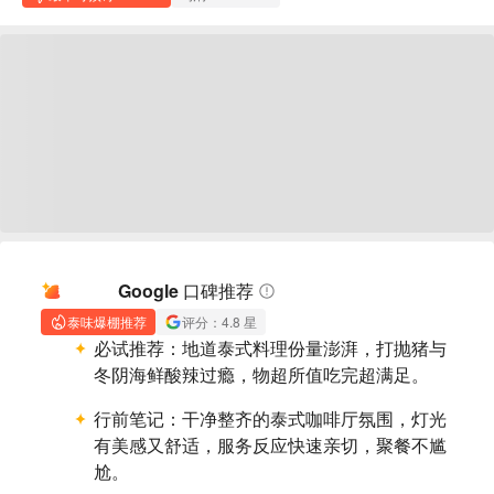
AI 摘要
Google 口碑推荐
泰味爆棚推荐
评分：4.8 星
必试推荐：
地道泰式料理份量澎湃，打抛猪与
冬阴海鲜酸辣过瘾，物超所值吃完超满足。
行前笔记：
干净整齐的泰式咖啡厅氛围，灯光
有美感又舒适，服务反应快速亲切，聚餐不尴
尬。