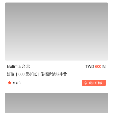
這些精選食材不僅增添了奢華感，也讓每一次的餐飲都成為一
場難忘的享受。

🤩 玩樂情報

人均消費：均消 TWD 1000

適合情境：Fine Dining、朋友聚餐、特殊節日、一人獨享、多
人聚餐

貼心服務：肉食主義、親子友善、寵物友善

🍳 主廚推薦

【熟成極上 A5 紐約客】肉質鮮嫩，微焦香氣撲鼻

【手切本產頂級松板豬】手切厚實，口感柔嫩多汁

Bulimia 台北
TWD
600
起
【手切日本和牛】細緻油花，入口即化滑順

訂位｜600 元折抵｜贈招牌漬味牛舌
【手切熟成美國牛】熟成風味濃郁，口感柔嫩

【紐西蘭和羊】肉質鮮美，微焦香氣四溢

5
(6)
现在可预订
🍽️ 口碑必點

【草莓口味義式冰淇淋】香甜草莓，口感綿密清爽

🥤 特色飲品

【超過 30 款精選酒水】多層次香氣，入口圓潤
