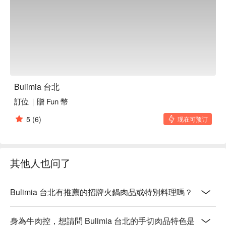
💡 未成年請勿飲酒；禁止酒駕
Bulimia 台北
訂位｜贈 Fun 幣
5
(6)
现在可预订
其他人也问了
Bulimia 台北有推薦的招牌火鍋肉品或特別料理嗎？
身為牛肉控，想請問 Bulimia 台北的手切肉品特色是