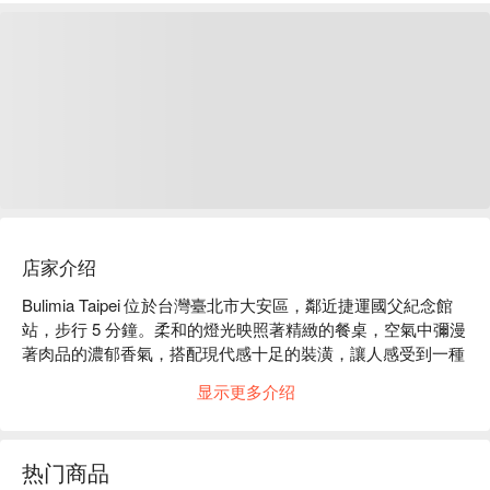
店家介绍
Bulimia Taipei 位於台灣臺北市大安區，鄰近捷運國父紀念館
站，步行 5 分鐘。柔和的燈光映照著精緻的餐桌，空氣中彌漫
著肉品的濃郁香氣，搭配現代感十足的裝潢，讓人感受到一種
高級而又舒適的聚會氛圍。每一角落都透露著細膩的設計，仿
显示更多介绍
佛讓人置身於一場奢華的美食饗宴中。

在這樣的氛圍中，熟成極上 A5 紐約客、手切本產頂級松板豬
热门商品
以及手切日本和牛，成為提升聚會或用餐體驗的完美催化劑。