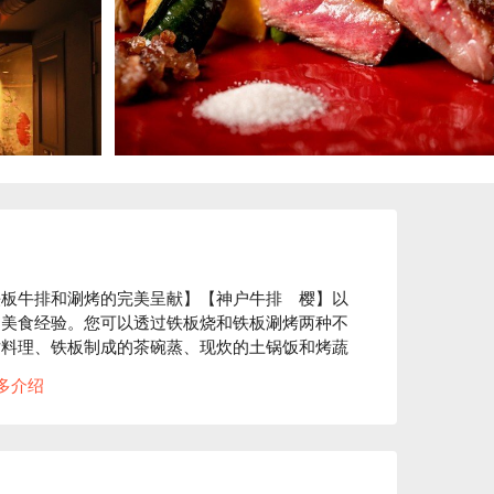
铁板牛排和涮烤的完美呈献】【神户牛排　樱】以
的美食经验。您可以透过铁板烧和铁板涮烤两种不
寸料理、铁板制成的茶碗蒸、现炊的土锅饭和烤蔬
赞不绝口。另外也提供车虾和鲍鱼等，铁板料理
多介绍
为主题，迎接客人的色彩缤纷的和纸提灯、樱花
在3座宽敞的吧台前，尽情感受临场感十足的完