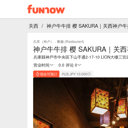
关西
/
神户牛牛排 樱 SAKURA｜关西神户
兵库（神户）
·
餐廳 (Restaurant)
神户牛牛排 樱 SAKURA｜关
兵庫縣神戶市中央區下山手通2-17-10 LION大樓三宮2
营业时间
0.0
·
评论 0
现在可预订
均消 JPY 10,000