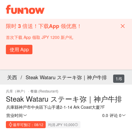
限时 3 倍送！下载App 领优惠！
首次下载 App 领取 JPY 1200 新户礼
使用 App
关西
/
Steak Wataru ステーキ弥｜神户牛排
1/6
兵库（神户）
·
餐廳 (Restaurant)
Steak Wataru ステーキ弥｜神户牛排
兵庫縣神戶市中央區下山手通2-1-14 Ark Coast大廈7F
营业时间
0.0
·
评论 0
最早可预订：08/12
均消 JPY 10,000