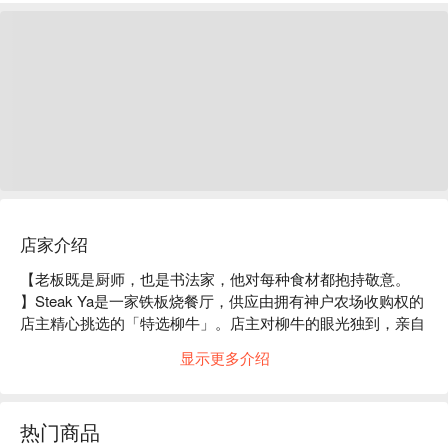
店家介绍
【老板既是厨师，也是书法家，他对每种食材都抱持敬意。 
】Steak Ya是一家铁板烧餐厅，供应由拥有神户农场收购权的
店主精心挑选的「特选柳牛」。店主对柳牛的眼光独到，亲自
饲养但马牛，对牛肉的美味了如指掌。餐厅设有吧台座位和最
显示更多介绍
多可容纳6人的包厢。包厢共有三个，但如果拆除隔板，可以
合并成一个包厢，最多可容纳35人。天花板高达6米，墙上装
饰着身为书法家的店主亲手绘制的书画，以及日本画师的作
热门商品
品，让整个餐厅宛如一个艺术世界，宛如一座博物馆。不仅可