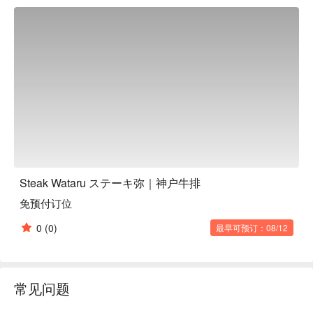
以享用美食，还可以欣赏艺术作品，放松身心，是款待来神户
的客人、举办晚宴、见面会和约会的绝佳场所，在这里，主人
的真正价值将得到充分的考验。

Steak Wataru ステーキ弥｜神户牛排
免预付订位
0
(0)
最早可预订：08/12
常见问题