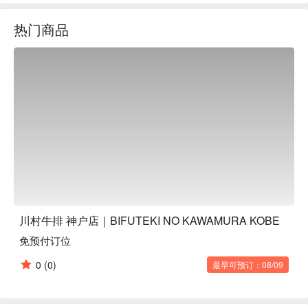
让您心动不已。店内提供多种尺寸，您可以选择自己喜欢的尺
热门商品
寸。店内环境奢华，还设有私人空间。无论是元旦、盂兰盆节
或儿童节，不妨与三代同堂，共享美食。

川村牛排 神户店｜BIFUTEKI NO KAWAMURA KOBE
免预付订位
0
(0)
最早可预订：08/09