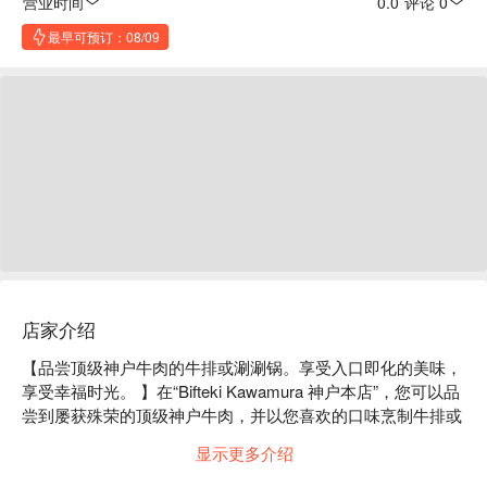
营业时间
0.0
·
评论 0
最早可预订：08/09
店家介绍
【品尝顶级神户牛肉的牛排或涮涮锅。享受入口即化的美味，
享受幸福时光。 】在“Bifteki Kawamura 神户本店”，您可以品
尝到屡获殊荣的顶级神户牛肉，并以您喜欢的口味烹制牛排或
涮涮锅。菜单包括荣获大奖的A5 11-12，以及荣获优秀奖和优
显示更多介绍
秀奖的A5 9-10。如果您想尽情享用美食，我们推荐包含前菜
的「特制神户牛肉套餐」。神户牛肉入口即化的鲜嫩口感定会