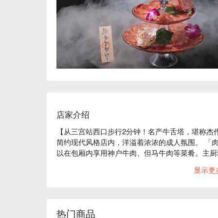
店家介绍
【从三宫站西口步行2分钟！名产牛舌塔，堪称杰作
简约现代风格店内，洋溢着浓浓的成人氛围。 「
以在包厢内享用神户牛肉、但马牛肉等菜肴。主厨
阶梯」堪称绝品！您可以搭配「高级烧酒魔王」等
显示更
敞的餐厅最多可容纳100人，80人起即可包场举
和宴会。此外，这里还提供丰富的套餐，请务必品
也可以轻松用餐。这里是您欢聚聊天、度过美好时
热门商品