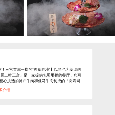
！三宫首屈一指的“肉食胜地”】以黑色为基调的
肉厨二叶三宫」是一家提供包厢用餐的餐厅，您可
精心挑选的神户牛肉和但马牛肉制成的「肉寿司
种类丰富的饮品，尽情享受鲜嫩多汁的美味。宽
多介绍
办私人派对，因此您可以轻松举办酒会、女生聚会
尝。宽敞的餐厅方便婴儿车通行，带孩子的家庭
光的理想场所。
