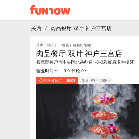
关西
/
肉品餐厅 双叶 神户三宫店
兵库（神户）
·
餐廳 (Restaurant)
肉品餐厅 双叶 神户三宫店
兵庫縣神戶市中央區北岳剣通1-9-3彩虹廣場大樓5F
营业时间
0.0
·
评论 0
最早可预订：08/08
均消 JPY 6,500