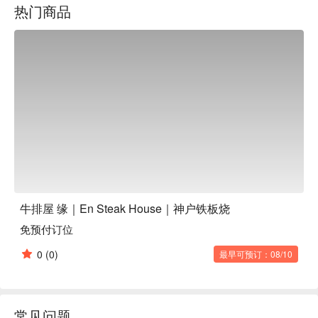
热门商品
「汉堡牛排」的儿童套餐和单点菜单，方便全家分享美味。店
内氛围简约奢华，空间舒适，非常适合约会和商务洽谈。您可
以一边享用眼前烤制的美味佳肴，一边享受奢华时光。

牛排屋 缘｜En Steak House｜神户铁板烧
免预付订位
0
(0)
最早可预订：08/10
常见问题