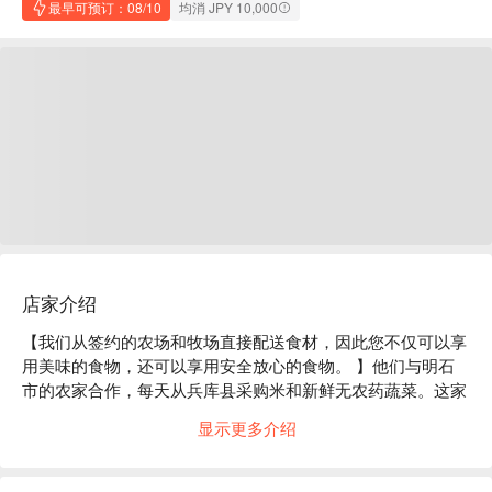
最早可预订：08/10
均消 JPY 10,000
店家介绍
【我们从签约的农场和牧场直接配送食材，因此您不仅可以享
用美味的食物，还可以享用安全放心的食物。 】他们与明石
市的农家合作，每天从兵库县采购米和新鲜无农药蔬菜。这家
鲜为人知的餐厅提供价格实惠、使用无农药蔬菜饲养的神户牛
显示更多介绍
肉。神户牛肉以其鲜嫩细腻的口感和浓郁的风味而闻名，烤至
完美即可享用。菜单以「特制神户牛西冷牛排」等套餐为主，
还有可以享用鲍鱼等菜肴的「海鲜套餐」。此外，还有包含