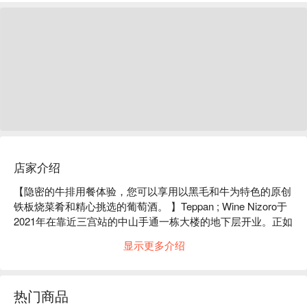
店家介绍
【隐密的牛排用餐体验，您可以享用以黑毛和牛为特色的原创
铁板烧菜肴和精心挑选的葡萄酒。 】Teppan ; Wine Nizoro于
2021年在靠近三宫站的中山手通一栋大楼的地下层开业。正如
其名，这里是成年人的秘密天堂，您可以在这里享用使用精选
显示更多介绍
食材（例如来自日本的优质黑毛和牛的红肉）烹制的铁板烧，
以及从世界各地精心挑选的独特葡萄酒。深褐色和勃艮地红色
的墙壁营造出宁静的氛围，以铁板为中心的圆形吧台周围设有
热门商品
10个座位的秘密空间。您可以与爱人一边品尝美酒，一边度过