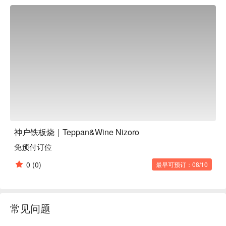
美好的时光。使用被称为牛肉女王的菲力牛排和像牛心牛排这
样的稀有部位的套餐菜单堪称绝品。我们也提供可供2人或以
上包场的套餐。希望您能享受一段幸福的时光。

神户铁板烧｜Teppan&Wine Nizoro
免预付订位
0
(0)
最早可预订：08/10
常见问题