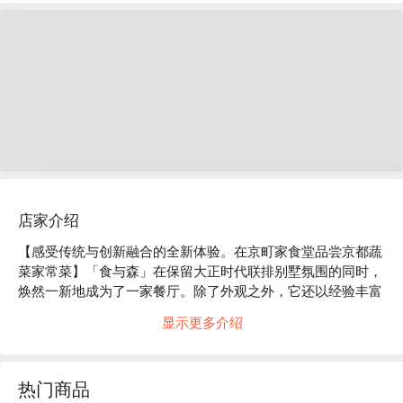
店家介绍
【感受传统与创新融合的全新体验。在京町家食堂品尝京都蔬
菜家常菜】「食与森」在保留大正时代联排别墅氛围的同时，
焕然一新地成为了一家餐厅。除了外观之外，它还以经验丰富
的老板精心打造的菜肴和甜点为中心，逐渐成型，成为一个能
显示更多介绍
够带来全新体验的场所。从早餐到午餐，再到咖啡时光，这里
以全天提供不同的体验而闻名。尤其以采用京都时令蔬菜的
「豆腐汉堡牛排和京都蔬菜天妇罗套餐」备受食客喜爱。店内
热门商品
微风徐徐，营造出以大正时代的浪漫情调和观赏植物为主题的