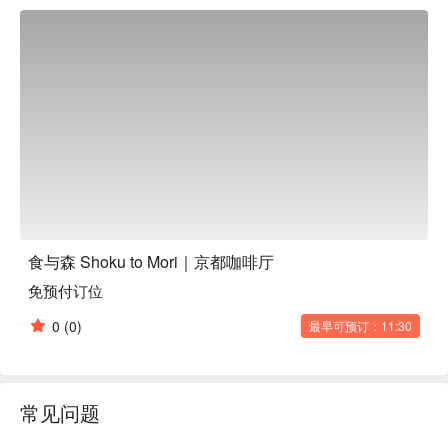
休闲空间。无论是在京都观光还是散步，这里都是一个令人流
连忘返的放松之所。

食与森 Shoku to Mori｜京都咖啡厅
免预付订位
0
(0)
最早可预订：11:30
常见问题