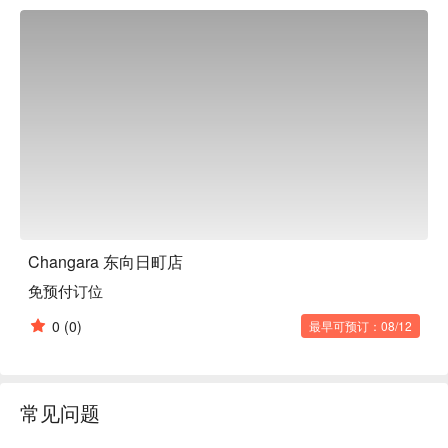
默或轻松的对话，让您感到宾至如归，缓解一天的疲惫。除了
店主之外，店内还有一位女性店长，因此即使是女性也可以轻
松地独自进入，在轻松的氛围中享受这里。

Changara 东向日町店
免预付订位
0
(0)
最早可预订：08/12
常见问题