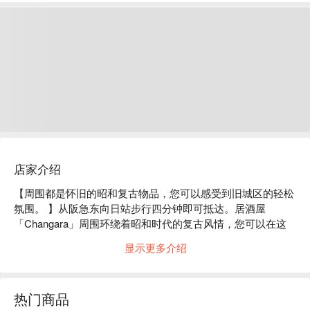
店家介绍
【周围都是怀旧的昭和复古物品，您可以感受到旧城区的轻松
氛围。 】从阪急东向日站步行四分钟即可抵达。居酒屋
「Changara」周围环绕着昭和时代的复古风情，您可以在这
里品尝到「关东煮」、「铁板烧」、「爆弹」等自昭和时代传
显示更多介绍
承下来的平民风味。这家只有八个吧台座位的小店，摆放着一
些充满神秘色彩的商品，例如糖果和吉永小百合的照片，以及
保存了40多年未开封的芬达葡萄汽水。店主烹调着他招牌的入
热门商品
口即化的牛筋关东煮，如同吉本笑星一般，用他妙语连珠的幽