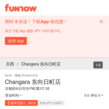
限时 3 倍送！下载App 领优惠！
首次下载 App 领取 JPY 1200 新户礼
使用 App
关西
/
Changara 东向日町店
1/6
Kyoto
·
餐廳 (Restaurant)
Changara 东向日町店
京都府向日市寺戶町澀川7-55
营业时间
0.0
·
评论 0
最早可预订：08/12
均消 JPY 3,000