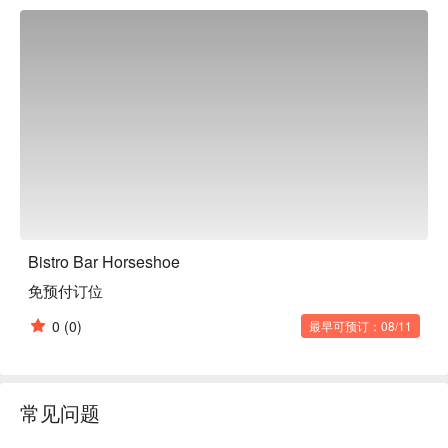
宁静的氛围。从独自用餐到小聚小酌，这家餐厅的用餐体验丰
富多元。此外，靠近住宅区的地理位置也十分便利。

Bistro Bar Horseshoe
免预付订位
0
(0)
最早可预订：08/11
常见问题