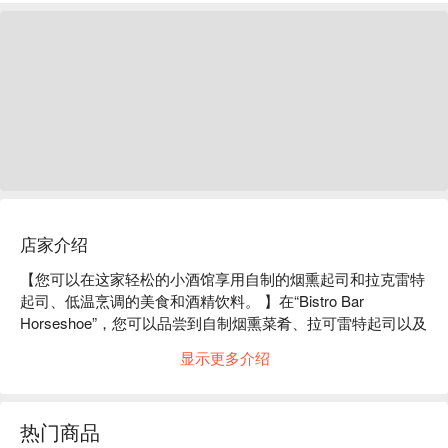
店家介绍
【您可以在这家轻松的小酒馆享用自制的烟熏起司和拉克雷特
起司、低温烹调的美食和酒精饮料。 】在“Bistro Bar 
Horseshoe”，您可以品尝到自制烟熏菜肴、拉可雷特起司以及
低温烹调的精心料理。这里供应优质黑毛和牛、新鲜海鲜、花
显示更多介绍
畑农场起司等精选食材，但所有菜肴的共同点在于「可与美酒
共饮的绝妙佳肴」。不妨搭配Tap Marche供应的丰富葡萄酒、
比利时啤酒和精酿啤酒，享受绝妙的搭配。餐厅设有3个吧台
热门商品
座位和18张餐桌，营造出令人放松的空间。昏暗的灯光营造出