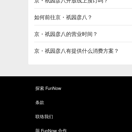
如何前往京・祇园彦八？
京・祇园彦八的营业时间？
京・祇园彦八有提供什么消费方案？
探索 FunNow
条款
联络我们
與 FunNow 合作