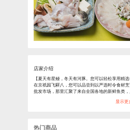
店家介绍
【夏天有星鳗，冬天有河豚。您可以轻松享用精选
在京祇园飞驒八，您可以品尝到以严选时令食材烹
批发市场，那里汇聚了来自全国各地的新鲜鱼类，
夏季推荐星鳗，冬季推荐河豚和螃蟹。餐厅使用严
显示更
酒的单点菜肴。这家位于八坂神社附近的东大路通
座位和桌椅座位外，店内还设有一个可容纳7至8
餐。

热门商品