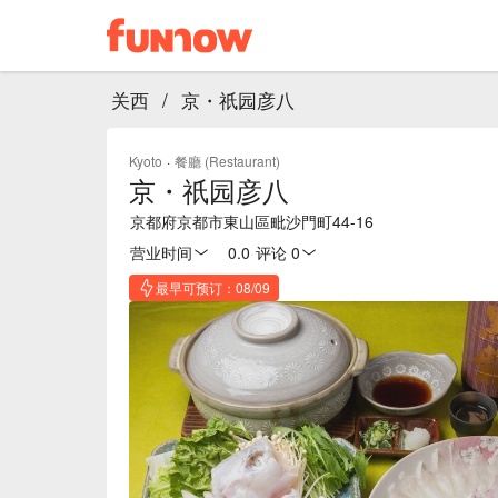
关西
/
京・祇园彦八
Kyoto
·
餐廳 (Restaurant)
京・祇园彦八
京都府京都市東山區毗沙門町44-16
营业时间
0.0
·
评论 0
最早可预订：08/09