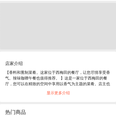
店家介绍
【香料和熏制菜肴。这家位于西梅田的餐厅，让您尽情享受香
气。辣味咖喱午餐也值得推荐。 】这是一家位于西梅田的餐
厅，您可以在精致的空间中享用以香气为主题的菜肴。店主也
是一位香料爱好者，他自信地推荐辛辣菜肴、大型烟熏炉送来
显示更多介绍
的熏制菜肴、精酿啤酒以及种类丰富的艾雷岛麦芽威士忌（单
一麦芽威士忌），所有菜肴都一定能满足您的味蕾和香气。店
内共有10个座位，主要围绕着一个高高的吧台。店主亲自设计
热门商品
了内部空间，以裸露的混凝土和间接照明营造出一种宁静的氛