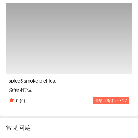
围，同时也为顾客着想。午餐供应三种酱汁的香料咖喱，酱汁
的组合会根据季节而变化。这家餐厅无论您来几次都会感到满
意。

spice&smoke pichica.
免预付订位
0
(0)
最早可预订：08/07
常见问题